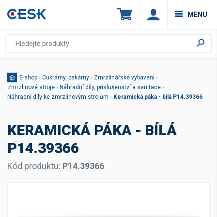
MENU
E-shop
›
Cukrárny, pekárny
›
Zmrzlinářské vybavení
›
Zmrzlinové stroje
›
Náhradní díly, příslušenství a sanitace
›
Náhradní díly ke zmrzlinovým strojům
›
Keramická páka - bílá P14.39366
KERAMICKÁ PÁKA - BÍLÁ
P14.39366
Kód produktu:
P14.39366