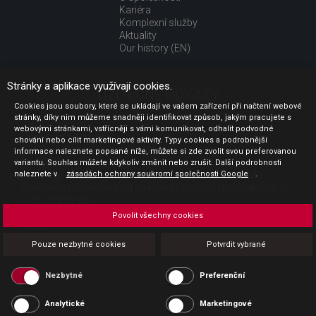
Kariéra
Komplexní služby
Aktuality
Our history (EN)
Stránky a aplikace využívají cookies.
UŽITEČNÉ ODKAZY
Cookies jsou soubory, které se ukládají ve vašem zařízení při načtení webové
stránky, díky nim můžeme snadněji identifikovat způsob, jakým pracujete s
Jak nakupovat
webovými stránkami, vstřícněji s vámi komunikovat, odhalit podvodné
Obchodní podmínky
chování nebo cílit marketingové aktivity. Typy cookies a podrobnější
GDPR - ochrana osobních údajů
informace naleznete popsané níže, můžete si zde zvolit svou preferovanou
Profil zadavatele
variantu. Souhlas můžete kdykoliv změnit nebo zrušit. Další podrobnosti
naleznete v
Sdělení před uzavřením kupní smlouvy pro spotřebitele
zásadách ochrany soukromí společnosti Google
.
Poučení o odstoupení od smlouvy pro spotřebitele dle nař. vl.
č. 363/2013 Sb.
Doprava
Povolit všechny cookies
Platba
Vrácení zboží
Pouze nezbytné cookies
Potvrdit vybrané
Povinná publicita
Nezbytné
Preferenční
Analytické
Marketingové