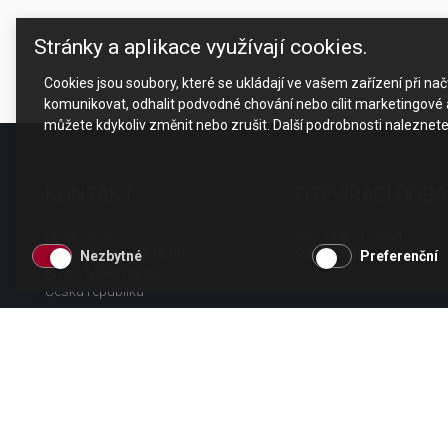
Stránky a aplikace využívají cookies.
Cookies jsou soubory, které se ukládají ve vašem zařízení při n
komunikovat, odhalit podvodné chování nebo cílit marketingové a
můžete kdykoliv změnit nebo zrušit. Další podrobnosti naleznet
KONTAKT
OTEVÍRACÍ DOBA
CESK, s.r.o.
Po - Čt 8 - 17 hod.
Jarní 1058/44i, 614 00
Pá 8 - 15 hod.
Nezbytné
Preferenční
Brno - Maloměřice
Česká republika
tel.: +420 511 189 990
email:
info@cesk.cz
facebook.com/cesk.cz