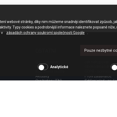
ačtení webové stránky, díky nim můžeme snadněji identifikovat způsob, j
ktivity. Typy cookies a podrobnější informace naleznete popsané níže,
e v
zásadách ochrany soukromí společnosti Google
.
OSTATNÍ
UŽITEČNÉ O
Pouze nezbytné c
O společnosti
Jak nakupovat
Kariéra
Obchodní podmínk
Analytické
Komplexní služby
GDPR - ochrana os
Aktuality
Profil zadavatele
Our history (EN)
Sdělení před uzavř
spotřebitele
Poučení o odstoup
spotřebitele dle nař.
Doprava
Platba
Vrácení zboží
Povinná publicita