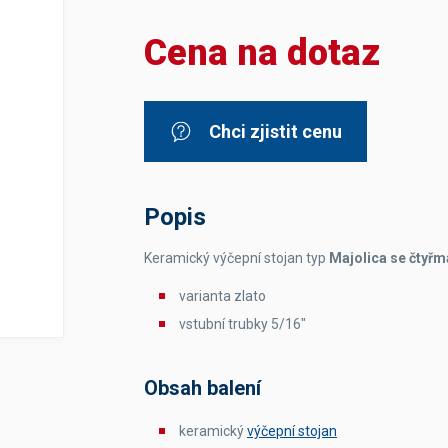
Dávkovače vody
Páky
Sítka
Cena na dotaz
Transportní vozíky
Hadičky do mlékovek
Nádoby na vodu
Hrnce a pánve
Nádoby na sedlinu
Odkapní mřížky
Násypky kávy
Chci zjistit cenu
Kuchyňské pomůcky
Popis
Keramický výčepní stojan typ
Majolica se čtyřm
varianta zlato
Sanitace
vstubní trubky 5/16"
Sanitační technika
Čistící prostředky
Náhradní díly
Obsah balení
keramický
výčepní stojan