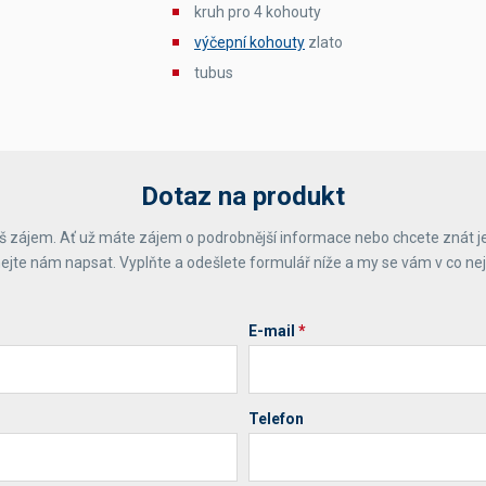
kruh pro 4 kohouty
výčepní kohouty
zlato
tubus
Dotaz na produkt
 zájem. Ať už máte zájem o podrobnější informace nebo chcete znát j
ejte nám napsat. Vyplňte a odešlete formulář níže a my se vám v co ne
E-mail
*
Telefon