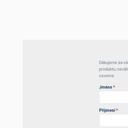
Výčepní stoly a desky
Děkujeme za váš
produktu, neváh
ozveme.
Jméno
*
Příjmení
*