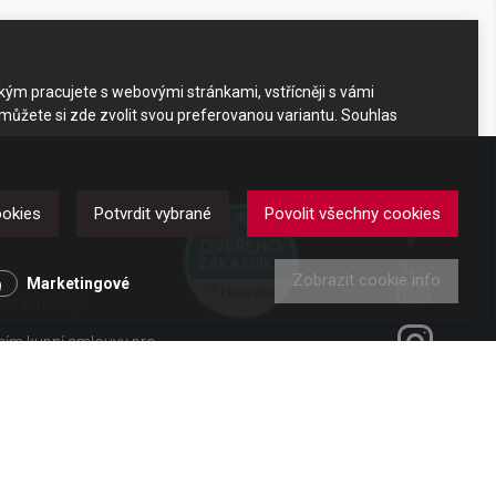
akým pracujete s webovými stránkami, vstřícněji s vámi
 můžete si zde zvolit svou preferovanou variantu. Souhlas
DKAZY
ookies
Potvrdit vybrané
Povolit všechny cookies
Zobrazit cookie info
y
Marketingové
obních údajů
ením kupní smlouvy pro
ení od smlouvy pro
 vl. č. 363/2013 Sb.