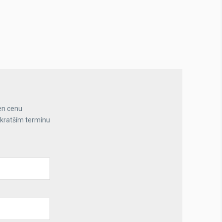
en cenu
jkratším termínu