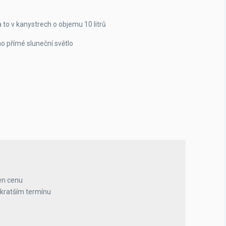
 to v kanystrech o objemu 10 litrů
o přímé sluneční světlo
en cenu
jkratším termínu