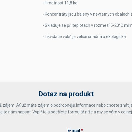
- Hmotnost 11,8 kg
- Koncentráty jsou baleny v nevratných obalech a
- Skladuje se při teplotách v rozmezí 5-20°C mim
- Likvidace vaků je velice snadná a ekologická
Dotaz na produkt
 zájem. Ať už máte zájem o podrobnější informace nebo chcete znát j
ejte nám napsat. Vyplňte a odešlete formulář níže a my se vám v co ne
E-mail
*