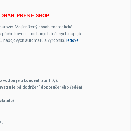
EDNÁNÍ PŘES E-SHOP
 surovin. Mají snížený obsah energetické
s příchutí ovoce, míchaných točených nápojů
ů, nápojových automatů a výrobníků
ledové
 vodou je u koncentrátů
1:7,2
ystru je při dodržení doporučeného ředění
ebitele)
Bx