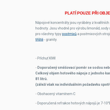
PLATÍ POUZE PŘI OBJ
Nápojové koncentráty jsou vyráběny z kvalitních
hodnoty. Jsou vhodné pro výrobu limonád, sody 
pro všechny typy
postmixů
a postmixových stroj
tříště
- granity.
- Příchuť KIWI
-
Doporučený směšovací poměr se sodou nebo
Celkový objem hotového nápoje z jednoho kan
81 litrů.
(záleží však na individuálním požadavku spotř
- Obohacený vitamínem C
- Doporučená refrakce hotových nápojů je 7-10°