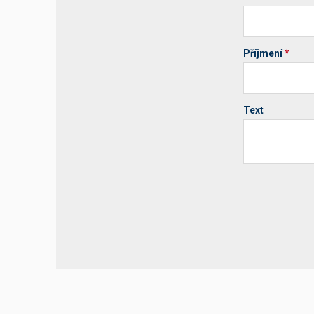
Příjmení
*
Text
Your website 