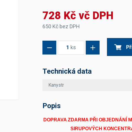
Dávkovače vody
Páky
Sítka
728 Kč vč DPH
Transportní vozíky
Hadičky do mlékovek
Nádoby na vodu
Hrnce a pánve
Nádoby na sedlinu
Odkapní mřížky
650 Kč bez DPH
Násypky kávy
Př
1
ks
Kuchyňské pomůcky
Technická data
Kanystr
Sanitace
Sanitační technika
Čistící prostředky
Popis
Náhradní díly
DOPRAVA ZDARMA PŘI OBJEDNÁNÍ M
SIRUPOVÝCH KONCENTRÁ