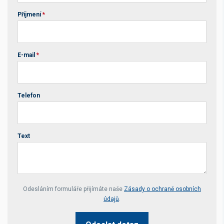
Příjmení
*
E-mail
*
Telefon
Text
Your website *
Odesláním formuláře přijímáte naše
Zásady o ochraně osobních
údajů
.