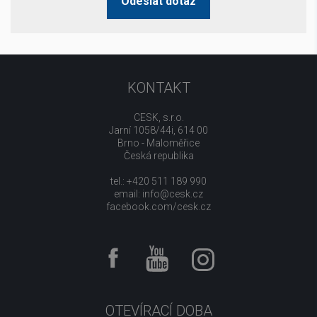
Odeslat dotaz
KONTAKT
CESK, s.r.o.
Jarní 1058/44i, 614 00
Brno - Maloměřice
Česká republika
tel.: +420 511 189 990
email:
info@cesk.cz
facebook.com/cesk.cz
OTEVÍRACÍ DOBA