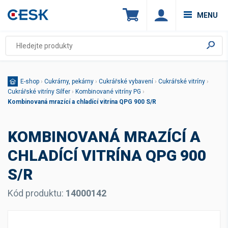
MENU
E-shop
›
Cukrárny, pekárny
›
Cukrářské vybavení
›
Cukrářské vitríny
›
Cukrářské vitríny Silfer
›
Kombinované vitríny PG
›
Kombinovaná mrazící a chladící vitrína QPG 900 S/R
KOMBINOVANÁ MRAZÍCÍ A
CHLADÍCÍ VITRÍNA QPG 900
S/R
Kód produktu:
14000142