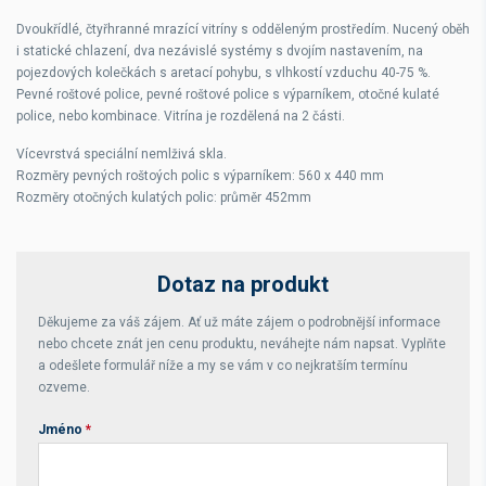
Dvoukřídlé, čtyřhranné mrazící vitríny s odděleným prostředím. Nucený oběh
i statické chlazení, dva nezávislé systémy s dvojím nastavením, na
pojezdových kolečkách s aretací pohybu, s vlhkostí vzduchu 40-75 %.
Pevné roštové police, pevné roštové police s výparníkem, otočné kulaté
police, nebo kombinace. Vitrína je rozdělená na 2 části.
Vícevrstvá speciální nemlživá skla.
Rozměry pevných roštoých polic s výparníkem: 560 x 440 mm
Rozměry otočných kulatých polic: průměr 452mm
Dotaz na produkt
Děkujeme za váš zájem. Ať už máte zájem o podrobnější informace
nebo chcete znát jen cenu produktu, neváhejte nám napsat. Vyplňte
a odešlete formulář níže a my se vám v co nejkratším termínu
ozveme.
Jméno
*