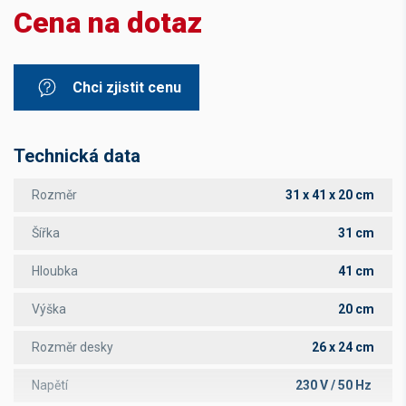
Cena na dotaz
Chci zjistit cenu
Technická data
Rozměr
31 x 41 x 20 cm
Šířka
31 cm
Hloubka
41 cm
Výška
20 cm
Rozměr desky
26 x 24 cm
Napětí
230 V / 50 Hz