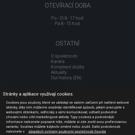
OTEVÍRACÍ DOBA
Po - Čt 8 - 17 hod.
Pá 8 - 15 hod.
OSTATNÍ
O společnosti
Kariéra
Komplexní služby
Aktuality
Our history (EN)
Stránky a aplikace využívají cookies.
UŽITEČNÉ ODKAZY
Cookies jsou soubory, které se ukládají ve vašem zařízení při načtení webové
stránky, díky nim můžeme snadněji identifikovat způsob, jakým pracujete s
Jak nakupovat
webovými stránkami, vstřícněji s vámi komunikovat, odhalit podvodné
Obchodní podmínky
chování nebo cílit marketingové aktivity. Typy cookies a podrobnější
GDPR - ochrana osobních údajů
informace naleznete popsané níže, můžete si zde zvolit svou preferovanou
Profil zadavatele
variantu. Souhlas můžete kdykoliv změnit nebo zrušit. Další podrobnosti
naleznete v
Sdělení před uzavřením kupní smlouvy pro spotřebitele
zásadách ochrany soukromí společnosti Google
.