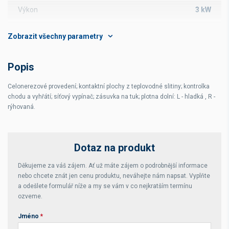
Výkon
3 kW
Hmotnost
15 kg
Druh plotny
rýhovaná
Popis
Rozsah teplot
0-300 °C
Celonerezové provedení; kontaktní plochy z teplovodné slitiny; kontrolka
chodu a vyhřátí; síťový vypínač; zásuvka na tuk; plotna dolní: L - hladká , R -
rýhovaná.
Dotaz na produkt
Děkujeme za váš zájem. Ať už máte zájem o podrobnější informace
nebo chcete znát jen cenu produktu, neváhejte nám napsat. Vyplňte
a odešlete formulář níže a my se vám v co nejkratším termínu
ozveme.
Jméno
*