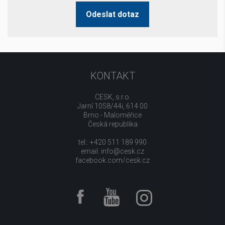
Odeslat dotaz
KONTAKT
CESK, s.r.o.
Jarní 1058/44i, 614 00
Brno - Maloměřice
Česká republika
tel.: +420 511 189 990
email:
info@cesk.cz
facebook.com/cesk.cz