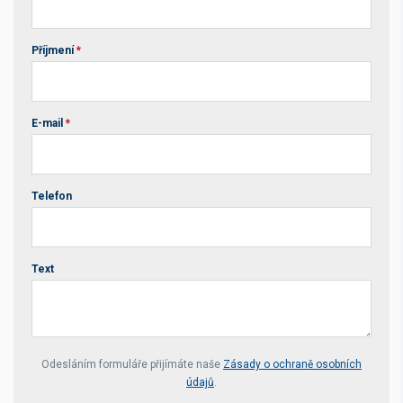
Příjmení
*
E-mail
*
Telefon
Text
Your website *
Odesláním formuláře přijímáte naše
Zásady o ochraně osobních
údajů
.