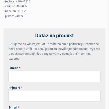
- teplota: +10/+18°C
- vlhkost: 40-60 %
- napájení: 230 V
- příkon: 240 W
Dotaz na produkt
Děkujeme za váš zájem. Ať už máte zájem o podrobnější informace
nebo chcete znát jen cenu produktu, neváhejte nám napsat. Vyplňte
a odešlete formulář níže a my se vám v co nejkratším termínu
ozveme.
Jméno
*
Příjmení
*
E-mail
*