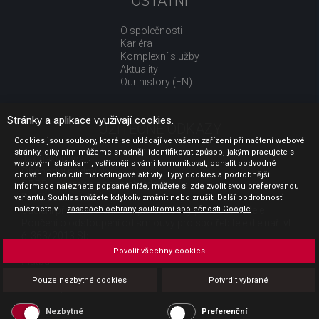
OSTATNÍ
O společnosti
Kariéra
Komplexní služby
Aktuality
Our history (EN)
Stránky a aplikace využívají cookies.
UŽITEČNÉ ODKAZY
Cookies jsou soubory, které se ukládají ve vašem zařízení při načtení webové
stránky, díky nim můžeme snadněji identifikovat způsob, jakým pracujete s
Jak nakupovat
webovými stránkami, vstřícněji s vámi komunikovat, odhalit podvodné
Obchodní podmínky
chování nebo cílit marketingové aktivity. Typy cookies a podrobnější
GDPR - ochrana osobních údajů
informace naleznete popsané níže, můžete si zde zvolit svou preferovanou
Profil zadavatele
variantu. Souhlas můžete kdykoliv změnit nebo zrušit. Další podrobnosti
naleznete v
Sdělení před uzavřením kupní smlouvy pro spotřebitele
zásadách ochrany soukromí společnosti Google
.
Poučení o odstoupení od smlouvy pro spotřebitele dle nař. vl.
č. 363/2013 Sb.
Doprava
Povolit všechny cookies
Platba
Vrácení zboží
Pouze nezbytné cookies
Potvrdit vybrané
Povinná publicita
Nezbytné
Preferenční