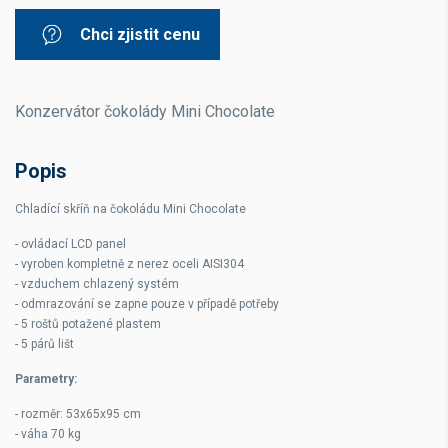
Chci zjistit cenu
Konzervátor čokolády Mini Chocolate
Popis
Chladící skříň na čokoládu Mini Chocolate
- ovládací LCD panel
- vyroben kompletně z nerez oceli AISI304
- vzduchem chlazený systém
- odmrazování se zapne pouze v případě potřeby
- 5 roštů potažené plastem
- 5 párů lišt
Parametry:
- rozměr: 53x65x95 cm
- váha 70 kg