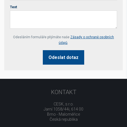
Text
Your website *
Odesláním formuláře přijímáte naše
Zásady o ochraně osobních
údajů
.
Odeslat dotaz
KONTAKT
CESK, s.r.o.
Jarní 1058/44i, 614 00
Brno - Maloměřice
Česká republika