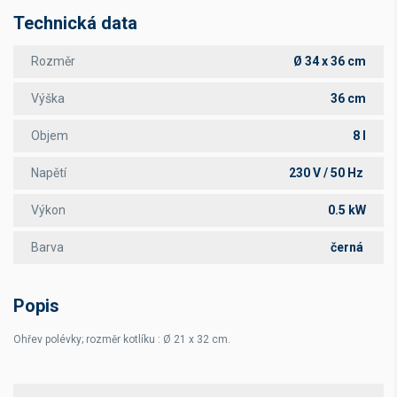
Technická data
Rozměr
Ø 34 x 36 cm
Výška
36 cm
Objem
8 l
Napětí
230 V / 50 Hz
Výkon
0.5 kW
Barva
černá
Popis
Ohřev polévky; rozměr kotlíku : Ø 21 x 32 cm.