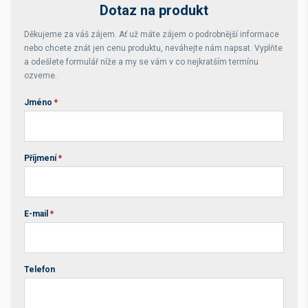
Dotaz na produkt
Děkujeme za váš zájem. Ať už máte zájem o podrobnější informace
nebo chcete znát jen cenu produktu, neváhejte nám napsat. Vyplňte
a odešlete formulář níže a my se vám v co nejkratším termínu
ozveme.
Jméno
*
Příjmení
*
E-mail
*
Telefon