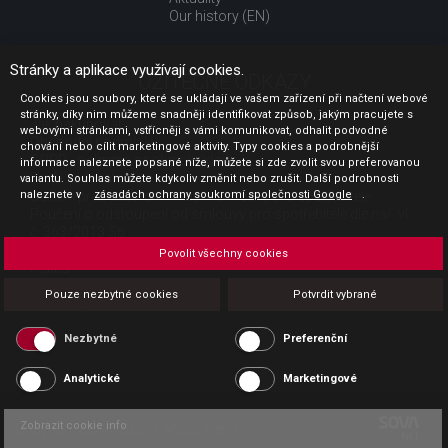
Our history (EN)
Stránky a aplikace využívají cookies.
UŽITEČNÉ ODKAZY
Cookies jsou soubory, které se ukládají ve vašem zařízení při načtení webové
stránky, díky nim můžeme snadněji identifikovat způsob, jakým pracujete s
Jak nakupovat
webovými stránkami, vstřícněji s vámi komunikovat, odhalit podvodné
Obchodní podmínky
chování nebo cílit marketingové aktivity. Typy cookies a podrobnější
GDPR - ochrana osobních údajů
informace naleznete popsané níže, můžete si zde zvolit svou preferovanou
Profil zadavatele
variantu. Souhlas můžete kdykoliv změnit nebo zrušit. Další podrobnosti
naleznete v
Sdělení před uzavřením kupní smlouvy pro spotřebitele
zásadách ochrany soukromí společnosti Google
.
Poučení o odstoupení od smlouvy pro spotřebitele dle nař. vl.
č. 363/2013 Sb.
Doprava
Povolit všechny cookies
Platba
Vrácení zboží
Pouze nezbytné cookies
Potvrdit vybrané
Povinná publicita
Nezbytné
Preferenční
Analytické
Marketingové
Zobrazit cookie info
Copyright CESK 2026 |
Mapa webu