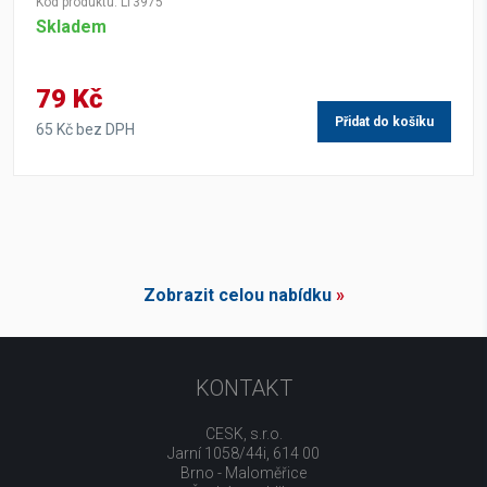
Kód produktu: LT3975
Skladem
79 Kč
Přidat do košíku
65 Kč bez DPH
Zobrazit celou nabídku
»
KONTAKT
CESK, s.r.o.
Jarní 1058/44i, 614 00
Brno - Maloměřice