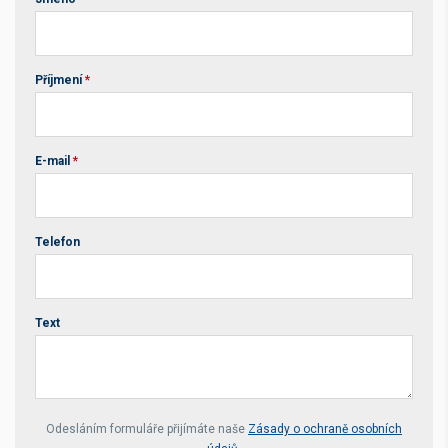
Příjmení
*
E-mail
*
Telefon
Text
Your website *
Odesláním formuláře přijímáte naše
Zásady o ochraně osobních