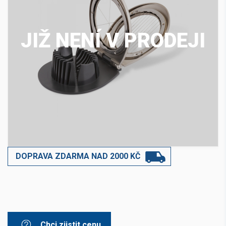
JIŽ NENÍ V PRODEJI
DOPRAVA ZDARMA NAD 2000 KČ
Chci zjistit cenu