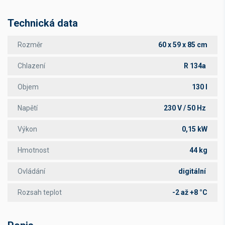
Technická data
Rozměr
60 x 59 x 85 cm
Chlazení
R 134a
Objem
130 l
Napětí
230 V / 50 Hz
Výkon
0,15 kW
Hmotnost
44 kg
Ovládání
digitální
Rozsah teplot
-2 až +8 °C