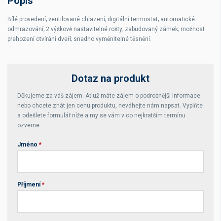
Popis
Bílé provedení; ventilované chlazení; digitální termostat; automatické
odmrazování; 2 výškově nastavitelné rošty; zabudovaný zámek; možnost
přehození otvírání dveří; snadno vyměnitelné těsnění.
Dotaz na produkt
Děkujeme za váš zájem. Ať už máte zájem o podrobnější informace
nebo chcete znát jen cenu produktu, neváhejte nám napsat. Vyplňte
a odešlete formulář níže a my se vám v co nejkratším termínu
ozveme.
Jméno
*
Příjmení
*