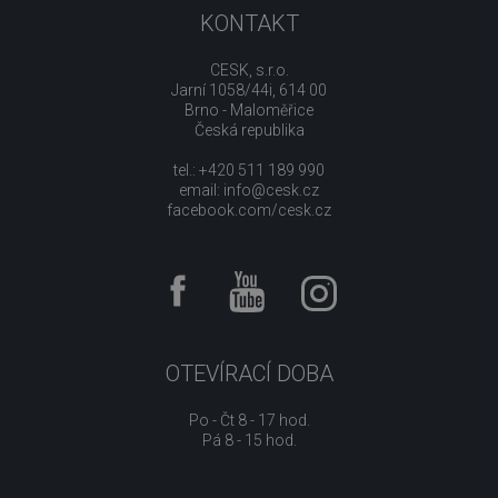
KONTAKT
CESK, s.r.o.
Jarní 1058/44i, 614 00
Brno - Maloměřice
Česká republika
tel.: +420 511 189 990
email:
info@cesk.cz
facebook.com/cesk.cz
OTEVÍRACÍ DOBA
Po - Čt 8 - 17 hod.
Pá 8 - 15 hod.