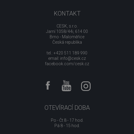
KONTAKT
CESK, s.r.o.
Jarní 1058/44i, 614 00
Brno - Maloměřice
Česká republika
tel.: +420 511 189 990
email:
info@cesk.cz
facebook.com/cesk.cz
OTEVÍRACÍ DOBA
Po - Čt 8 - 17 hod.
Pá 8 - 15 hod.