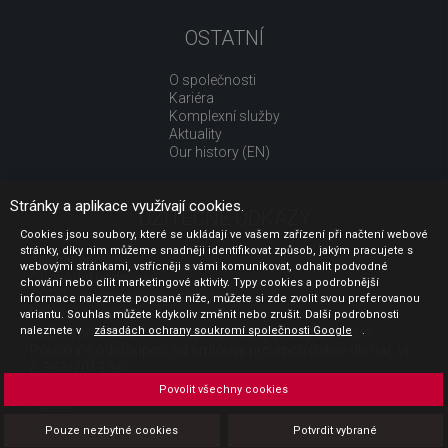
OSTATNÍ
O společnosti
Kariéra
Komplexní služby
Aktuality
Our history (EN)
Stránky a aplikace využívají cookies.
UŽITEČNÉ ODKAZY
Cookies jsou soubory, které se ukládají ve vašem zařízení při načtení webové
stránky, díky nim můžeme snadněji identifikovat způsob, jakým pracujete s
Jak nakupovat
webovými stránkami, vstřícněji s vámi komunikovat, odhalit podvodné
Obchodní podmínky
chování nebo cílit marketingové aktivity. Typy cookies a podrobnější
GDPR - ochrana osobních údajů
informace naleznete popsané níže, můžete si zde zvolit svou preferovanou
Profil zadavatele
variantu. Souhlas můžete kdykoliv změnit nebo zrušit. Další podrobnosti
naleznete v
Sdělení před uzavřením kupní smlouvy pro spotřebitele
zásadách ochrany soukromí společnosti Google
.
Poučení o odstoupení od smlouvy pro spotřebitele dle nař. vl.
č. 363/2013 Sb.
Doprava
Povolit všechny cookies
Platba
Vrácení zboží
Pouze nezbytné cookies
Potvrdit vybrané
Povinná publicita