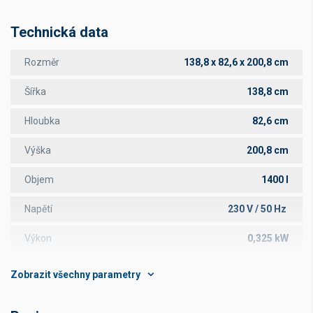
Technická data
Rozměr
138,8 x 82,6 x 200,8 cm
Šířka
138,8 cm
Hloubka
82,6 cm
Výška
200,8 cm
Objem
1400 l
Napětí
230 V / 50 Hz
Výkon
0,325 kW
Ovládání
digitální
Rozsah teplot
-2 až +8 °C