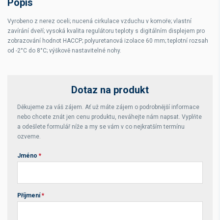
Popis
Kapacita
GN 2/1 GN
Vyrobeno z nerez oceli; nucená cirkulace vzduchu v komoře; vlastní
zavírání dveří; vysoká kvalita regulátoru teploty s digitálním displejem pro
zobrazování hodnot HACCP; polyuretanová izolace 60 mm; teplotní rozsah
od -2°C do 8°C; výškově nastavitelné nohy.
Dotaz na produkt
Děkujeme za váš zájem. Ať už máte zájem o podrobnější informace
nebo chcete znát jen cenu produktu, neváhejte nám napsat. Vyplňte
a odešlete formulář níže a my se vám v co nejkratším termínu
ozveme.
Jméno
*
Příjmení
*