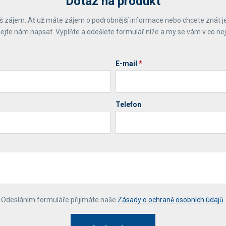
Dotaz na produkt
 zájem. Ať už máte zájem o podrobnější informace nebo chcete znát j
ejte nám napsat. Vyplňte a odešlete formulář níže a my se vám v co ne
E-mail
*
Telefon
*
Odesláním formuláře přijímáte naše
Zásady o ochraně osobních údajů
.