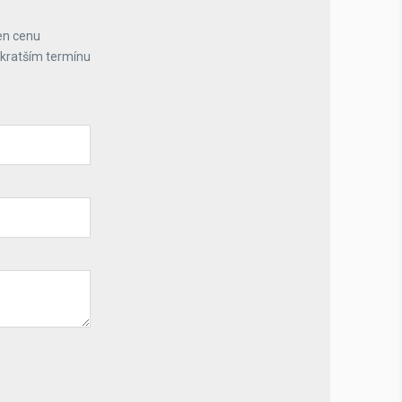
en cenu
jkratším termínu