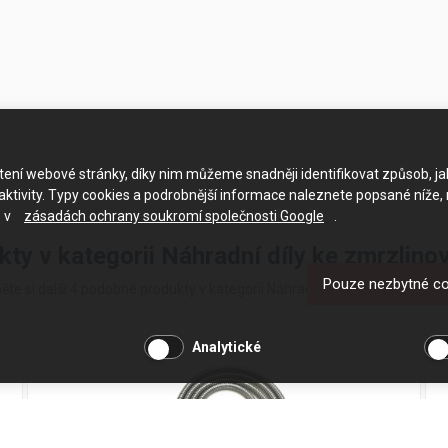
ačtení webové stránky, díky nim můžeme snadněji identifikovat způsob, j
ktivity. Typy cookies a podrobnější informace naleznete popsané níže,
e v
zásadách ochrany soukromí společnosti Google
.
kty v kategorii Náhradní díly ke zmrzlin
Pouze nezbytné c
ěte si další 4 podobné produkty v kategorii Náhradní díly ke zmrzlinový
Analytické