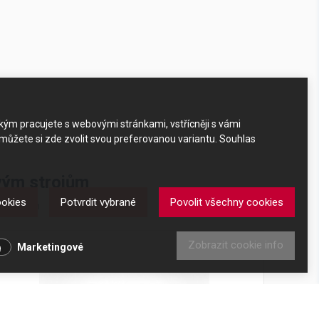
akým pracujete s webovými stránkami, vstřícněji s vámi
 můžete si zde zvolit svou preferovanou variantu. Souhlas
ovým strojům
ookies
Potvrdit vybrané
Povolit všechny cookies
m strojům
Zobrazit cookie info
Marketingové