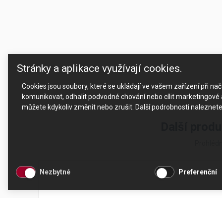
Stránky a aplikace využívají cookies.
Cookies jsou soubory, které se ukládají ve vašem zařízení při n
komunikovat, odhalit podvodné chování nebo cílit marketingové a
můžete kdykoliv změnit nebo zrušit. Další podrobnosti naleznet
Další produ
Prohlédn
Nezbytné
Preferenční