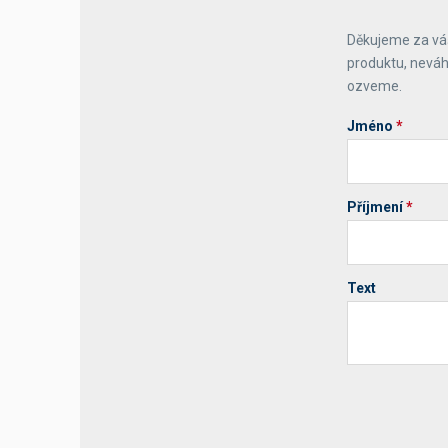
Děkujeme za váš
Výčepní stoly a desky
produktu, neváh
ozveme.
Jméno
*
Příjmení
*
Text
Your website 