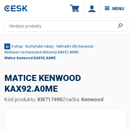
MENU
E-shop
›
Kuchyňské roboty
›
Náhradní díly Kenwood
›
Nástavec na tvarované těstoviny KAX92.A0ME
›
Matice Kenwood KAX92.A0ME
MATICE KENWOOD
KAX92.A0ME
Kód produktu:
KW717490
Značka:
Kenwood