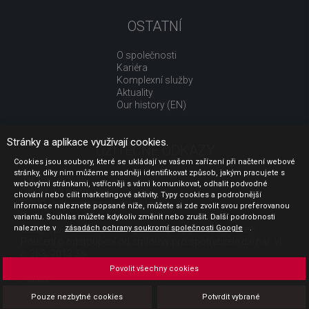
OSTATNÍ
O společnosti
Kariéra
Komplexní služby
Aktuality
Our history (EN)
Stránky a aplikace využívají cookies.
UŽITEČNÉ ODKAZY
Cookies jsou soubory, které se ukládají ve vašem zařízení při načtení webové
stránky, díky nim můžeme snadněji identifikovat způsob, jakým pracujete s
Jak nakupovat
webovými stránkami, vstřícněji s vámi komunikovat, odhalit podvodné
Obchodní podmínky
chování nebo cílit marketingové aktivity. Typy cookies a podrobnější
GDPR - ochrana osobních údajů
informace naleznete popsané níže, můžete si zde zvolit svou preferovanou
Profil zadavatele
variantu. Souhlas můžete kdykoliv změnit nebo zrušit. Další podrobnosti
naleznete v
Sdělení před uzavřením kupní smlouvy pro spotřebitele
zásadách ochrany soukromí společnosti Google
.
Poučení o odstoupení od smlouvy pro spotřebitele dle nař. vl.
č. 363/2013 Sb.
Doprava
Povolit všechny cookies
Platba
Vrácení zboží
Pouze nezbytné cookies
Potvrdit vybrané
Povinná publicita