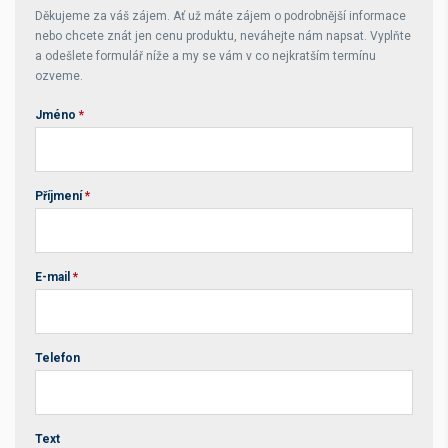
Děkujeme za váš zájem. Ať už máte zájem o podrobnější informace
nebo chcete znát jen cenu produktu, neváhejte nám napsat. Vyplňte
a odešlete formulář níže a my se vám v co nejkratším termínu
ozveme.
Jméno
*
Příjmení
*
E-mail
*
Telefon
Text