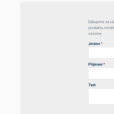
Děkujeme za váš
produktu, neváh
ozveme.
Jméno
*
Příjmení
*
Text
Your website 