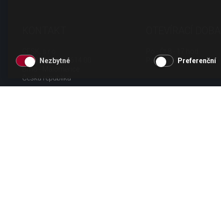
KONTAKT
OTEVÍRACÍ DOBA
CESK, s.r.o.
Po - Čt 8 - 17 hod.
Jarní 1058/44i, 614 00
Pá 8 - 15 hod.
Nezbytné
Preferenční
Brno - Maloměřice
Česká republika
tel.: +420 511 189 990
email:
info@cesk.cz
facebook.com/cesk.cz
Copyright CESK 2026 |
Mapa webu