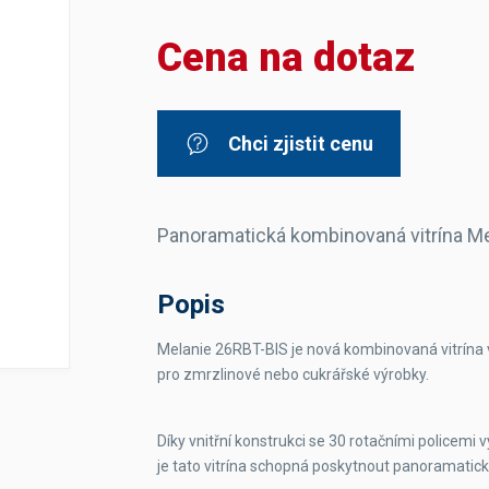
Dávkovače vody
Páky
Sítka
Cena na dotaz
Transportní vozíky
Hadičky do mlékovek
Nádoby na vodu
Hrnce a pánve
Nádoby na sedlinu
Odkapní mřížky
Násypky kávy
Chci zjistit cenu
Kuchyňské pomůcky
Panoramatická kombinovaná vitrína M
Popis
Sanitace
Melanie 26RBT-BIS je nová kombinovaná vitrína v
pro zmrzlinové nebo cukrářské výrobky.
Sanitační technika
Čistící prostředky
Náhradní díly
Díky vnitřní konstrukci se 30 rotačními policemi
je tato vitrína schopná poskytnout panoramatic