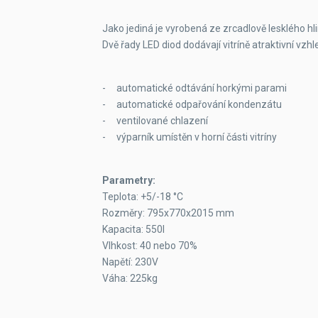
Jako jediná je vyrobená ze zrcadlově lesklého h
Dvě řady LED diod dodávají vitríně atraktivní vzhl
- automatické odtávání horkými parami
- automatické odpařování kondenzátu
- ventilované chlazení
- výparník umístěn v horní části vitríny
Parametry:
Teplota: +5/-18 °C
Rozměry: 795x770x2015 mm
Kapacita: 550l
Vlhkost: 40 nebo 70%
Napětí: 230V
Váha: 225kg