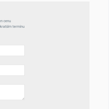
en cenu
jkratším termínu