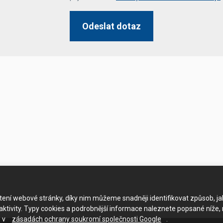
Odeslat dotaz
ačtení webové stránky, díky nim můžeme snadněji identifikovat způsob, j
ktivity. Typy cookies a podrobnější informace naleznete popsané níže,
e v
zásadách ochrany soukromí společnosti Google
.