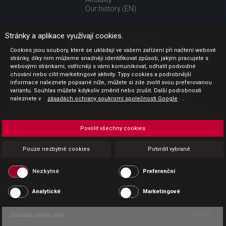
Our history (EN)
Stránky a aplikace využívají cookies.
UŽITEČNÉ ODKAZY
Cookies jsou soubory, které se ukládají ve vašem zařízení při načtení webové
stránky, díky nim můžeme snadněji identifikovat způsob, jakým pracujete s
Jak nakupovat
webovými stránkami, vstřícněji s vámi komunikovat, odhalit podvodné
Obchodní podmínky
chování nebo cílit marketingové aktivity. Typy cookies a podrobnější
GDPR - ochrana osobních údajů
informace naleznete popsané níže, můžete si zde zvolit svou preferovanou
Profil zadavatele
variantu. Souhlas můžete kdykoliv změnit nebo zrušit. Další podrobnosti
naleznete v
Sdělení před uzavřením kupní smlouvy pro spotřebitele
zásadách ochrany soukromí společnosti Google
.
Poučení o odstoupení od smlouvy pro spotřebitele dle nař. vl.
č. 363/2013 Sb.
Doprava
Povolit všechny cookies
Platba
Vrácení zboží
Pouze nezbytné cookies
Potvrdit vybrané
Povinná publicita
Nezbytné
Preferenční
Analytické
Marketingové
Zobrazit cookie info
Copyright CESK 2026 |
Mapa webu