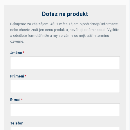
Dotaz na produkt
Děkujeme za váš zájem. Ať už máte zájem o podrobnější informace
nebo chcete znát jen cenu produktu, neváhejte nám napsat. Vyplňte
a odešlete formulář níže a my se vám v co nejkratším termínu
ozveme.
Jméno
*
Příjmení
*
E-mail
*
Telefon