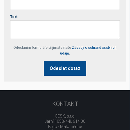
Text
Your website *
Odesláním formuláře přijímáte naše
Zásady o ochraně osobních
údajů
.
Odeslat dotaz
KONTAKT
CESK, s.r.o.
Jarní 1058/44i, 614 00
Brno - Maloměřice