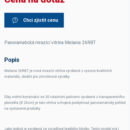
Chci zjistit cenu
Panoramatická mrazící vitrína Melanie 26RBT
Popis
Melanie 26RBT je nová mrazící vitrína vyrobená z vysoce kvalitních
materiálů, ideální pro zmrzlinové výrobky.
Díky vnitřní konstrukci se 30 rotačními policemi vyrobené z transparentního
plexiskla (Ø 26cm) je tato vitrína schopná poskytnout panoramatický pohled
na vystavené produkty.
Jako jediná je vyrobená ze zrcadlově lesklého hliníku. Tento model má i