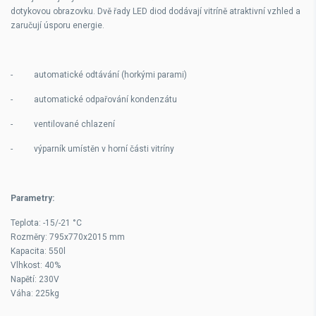
dotykovou obrazovku. Dvě řady LED diod dodávají vitríně atraktivní vzhled a
zaručují úsporu energie.
- automatické odtávání (horkými parami)
- automatické odpařování kondenzátu
- ventilované chlazení
- výparník umístěn v horní části vitríny
Parametry:
Teplota: -15/-21 °C
Rozměry: 795x770x2015 mm
Kapacita: 550l
Vlhkost: 40%
Napětí: 230V
Váha: 225kg