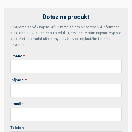
Dotaz na produkt
Děkujeme za váš zájem. Ať už máte zájem o podrobnější informace
nebo chcete znát jen cenu produktu, neváhejte nám napsat. Vyplňte
a odešlete formulář níže a my se vám v co nejkratším termínu
ozveme.
Jméno
*
Příjmení
*
E-mail
*
Telefon