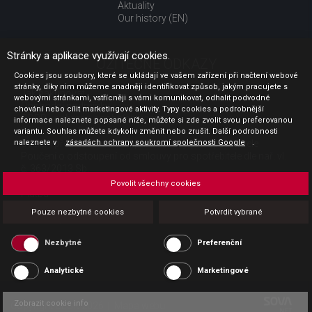
Aktuality
Our history (EN)
Stránky a aplikace využívají cookies.
UŽITEČNÉ ODKAZY
Cookies jsou soubory, které se ukládají ve vašem zařízení při načtení webové
stránky, díky nim můžeme snadněji identifikovat způsob, jakým pracujete s
Jak nakupovat
webovými stránkami, vstřícněji s vámi komunikovat, odhalit podvodné
Obchodní podmínky
chování nebo cílit marketingové aktivity. Typy cookies a podrobnější
GDPR - ochrana osobních údajů
informace naleznete popsané níže, můžete si zde zvolit svou preferovanou
Profil zadavatele
variantu. Souhlas můžete kdykoliv změnit nebo zrušit. Další podrobnosti
naleznete v
Sdělení před uzavřením kupní smlouvy pro spotřebitele
zásadách ochrany soukromí společnosti Google
.
Poučení o odstoupení od smlouvy pro spotřebitele dle nař. vl.
č. 363/2013 Sb.
Doprava
Povolit všechny cookies
Platba
Vrácení zboží
Pouze nezbytné cookies
Potvrdit vybrané
Povinná publicita
Nezbytné
Preferenční
Analytické
Marketingové
Zobrazit cookie info
Copyright CESK 2026 |
Mapa webu