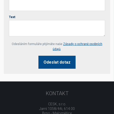
Text
Your website *
Odesláním formuláře přijímáte naše
Zásady o ochraně osobních
údajů
.
Odeslat dotaz
KONTAKT
CESK, s.r.o.
Jarní 1058/44i, 614 00
Brno - Maloměřice