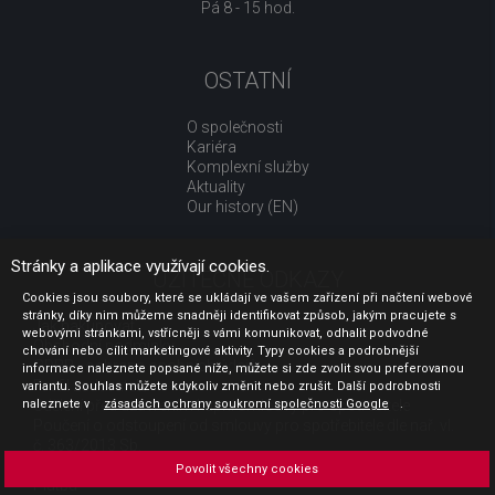
Pá 8 - 15 hod.
OSTATNÍ
O společnosti
Kariéra
Komplexní služby
Aktuality
Our history (EN)
Stránky a aplikace využívají cookies.
UŽITEČNÉ ODKAZY
Cookies jsou soubory, které se ukládají ve vašem zařízení při načtení webové
stránky, díky nim můžeme snadněji identifikovat způsob, jakým pracujete s
Jak nakupovat
webovými stránkami, vstřícněji s vámi komunikovat, odhalit podvodné
Obchodní podmínky
chování nebo cílit marketingové aktivity. Typy cookies a podrobnější
GDPR - ochrana osobních údajů
informace naleznete popsané níže, můžete si zde zvolit svou preferovanou
Profil zadavatele
variantu. Souhlas můžete kdykoliv změnit nebo zrušit. Další podrobnosti
naleznete v
Sdělení před uzavřením kupní smlouvy pro spotřebitele
zásadách ochrany soukromí společnosti Google
.
Poučení o odstoupení od smlouvy pro spotřebitele dle nař. vl.
č. 363/2013 Sb.
Doprava
Povolit všechny cookies
Platba