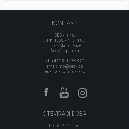
KONTAKT
CESK, s.r.o.
Jarní 1058/44i, 614 00
Brno - Maloměřice
Česká republika
tel.: +420 511 189 990
email:
info@cesk.cz
facebook.com/cesk.cz
OTEVÍRACÍ DOBA
Po - Čt 8 - 17 hod.