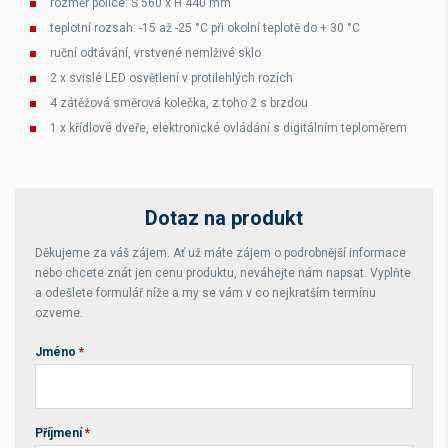
rozměr police: Š 560 x H 440 mm
teplotní rozsah: -15 až -25 °C při okolní teplotě do + 30 °C
ruční odtávání, vrstvené nemlživé sklo
2 x svislé LED osvětlení v protilehlých rozích
4 zátěžová směrová kolečka, z toho 2 s brzdou
1 x křídlové dveře, elektronické ovládání s digitálním teploměrem
Dotaz na produkt
Děkujeme za váš zájem. Ať už máte zájem o podrobnější informace
nebo chcete znát jen cenu produktu, neváhejte nám napsat. Vyplňte
a odešlete formulář níže a my se vám v co nejkratším termínu
ozveme.
Jméno
*
Příjmení
*