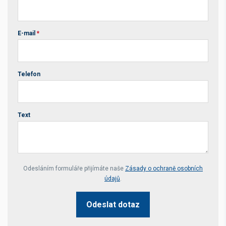
E-mail
*
Telefon
Text
Your website *
Odesláním formuláře přijímáte naše
Zásady o ochraně osobních
údajů
.
Odeslat dotaz