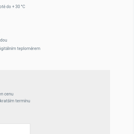
lotě do + 30 °C
h
zdou
 digitálním teploměrem
en cenu
jkratším termínu