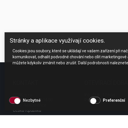
Stránky a aplikace využívají cookies.
Cookies jsou soubory, které se ukládají ve vašem zařízení při n
komunikovat, odhalit podvodné chování nebo cílit marketingové a
můžete kdykoliv změnit nebo zrušit. Další podrobnosti naleznet
KONTAKT
OTEVÍRACÍ DOBA
CESK, s.r.o.
Po - Čt 8 - 17 hod.
Jarní 1058/44i, 614 00
Pá 8 - 15 hod.
Nezbytné
Preferenční
Brno - Maloměřice
Česká republika
tel.: +420 511 189 990
email:
info@cesk.cz