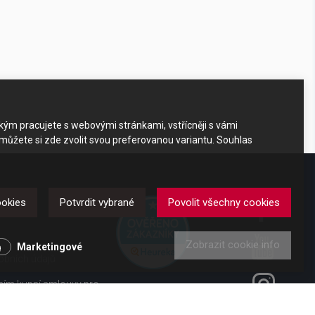
akým pracujete s webovými stránkami, vstřícněji s vámi
 můžete si zde zvolit svou preferovanou variantu. Souhlas
DKAZY
ookies
Potvrdit vybrané
Povolit všechny cookies
Zobrazit cookie info
y
Marketingové
obních údajů
ením kupní smlouvy pro
ení od smlouvy pro