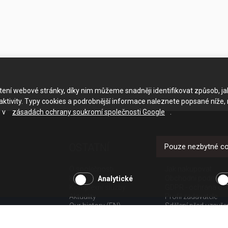
ačtení webové stránky, díky nim můžeme snadněji identifikovat způsob, j
ktivity. Typy cookies a podrobnější informace naleznete popsané níže,
e v
zásadách ochrany soukromí společnosti Google
.
OSTATNÍ
UŽITEČNÉ O
Pouze nezbytné c
O společnosti
Jak nakupovat
Kariéra
Obchodní podmínk
Analytické
Komplexní služby
GDPR - ochrana os
Aktuality
Profil zadavatele
Our history (EN)
Sdělení před uzavř
spotřebitele
Poučení o odstoup