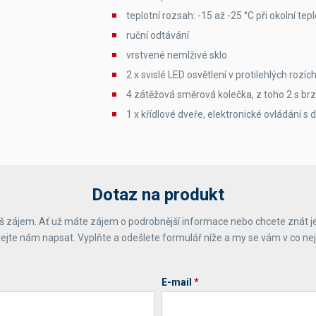
teplotní rozsah: -15 až -25 °C při okolní tep
ruční odtávání
vrstvené nemlživé sklo
2 x svislé LED osvětlení v protilehlých rozíc
4 zátěžová směrová kolečka, z toho 2 s br
1 x křídlové dveře, elektronické ovládání s
Dotaz na produkt
 zájem. Ať už máte zájem o podrobnější informace nebo chcete znát j
ejte nám napsat. Vyplňte a odešlete formulář níže a my se vám v co ne
E-mail
*