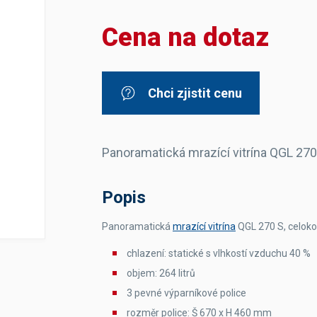
Dávkovače vody
Páky
Sítka
Cena na dotaz
Transportní vozíky
Hadičky do mlékovek
Nádoby na vodu
Hrnce a pánve
Nádoby na sedlinu
Odkapní mřížky
Násypky kávy
Chci zjistit cenu
Kuchyňské pomůcky
Panoramatická mrazící vitrína QGL 270
Popis
Sanitace
Panoramatická
mrazící vitrína
QGL 270 S, celok
Sanitační technika
Čistící prostředky
chlazení: statické s vlhkostí vzduchu 40 %
Náhradní díly
objem: 264 litrů
3 pevné výparníkové police
rozměr police: Š 670 x H 460 mm