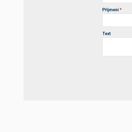
Příjmení
*
Text
Your website 