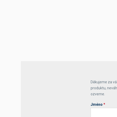
Výčepní stoly a desky
Děkujeme za váš
produktu, neváh
ozveme.
Jméno
*