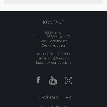
KONTAKT
CESK, s.r.o.
Jarní 1058/44i, 614 00
Brno - Maloměřice
Česká republika
tel.: +420 511 189 990
email:
info@cesk.cz
facebook.com/cesk.cz
OTEVÍRACÍ DOBA