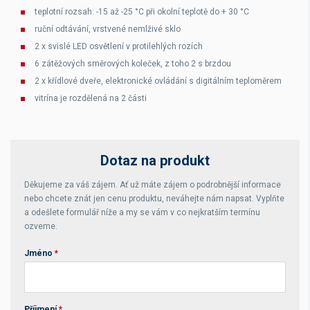
teplotní rozsah: -15 až -25 °C při okolní teplotě do + 30 °C
ruční odtávání, vrstvené nemlživé sklo
2 x svislé LED osvětlení v protilehlých rozích
6 zátěžových směrových koleček, z toho 2 s brzdou
2 x křídlové dveře, elektronické ovládání s digitálním teploměrem
vitrína je rozdělená na 2 části
Dotaz na produkt
Děkujeme za váš zájem. Ať už máte zájem o podrobnější informace
nebo chcete znát jen cenu produktu, neváhejte nám napsat. Vyplňte
a odešlete formulář níže a my se vám v co nejkratším termínu
ozveme.
Jméno
*
Příjmení
*