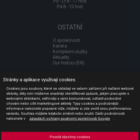
Po - Čt 8 - 17 hod.
Pá 8 - 15 hod.
OSTATNÍ
O společnosti
Kariéra
Komplexní služby
Aktuality
Our history (EN)
Stránky a aplikace využívají cookies.
UŽITEČNÉ ODKAZY
Cookies jsou soubory, které se ukládají ve vašem zařízení při načtení webové
stránky, díky nim můžeme snadněji identifikovat způsob, jakým pracujete s
Jak nakupovat
webovými stránkami, vstřícněji s vámi komunikovat, odhalit podvodné
Obchodní podmínky
chování nebo cílit marketingové aktivity. Typy cookies a podrobnější
GDPR - ochrana osobních údajů
informace naleznete popsané níže, můžete si zde zvolit svou preferovanou
Profil zadavatele
variantu. Souhlas můžete kdykoliv změnit nebo zrušit. Další podrobnosti
naleznete v
Sdělení před uzavřením kupní smlouvy pro spotřebitele
zásadách ochrany soukromí společnosti Google
.
Poučení o odstoupení od smlouvy pro spotřebitele dle nař. vl.
č. 363/2013 Sb.
Doprava
Povolit všechny cookies