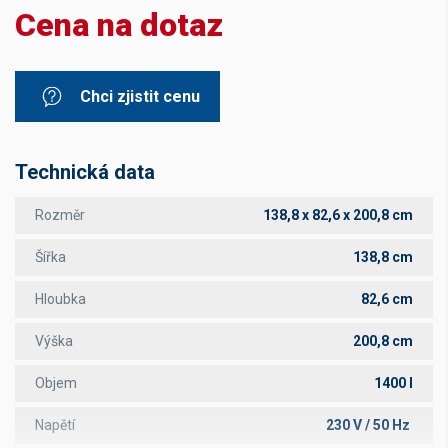
Cena na dotaz
Chci zjistit cenu
Technická data
Rozměr
138,8 x 82,6 x 200,8 cm
Šířka
138,8 cm
Hloubka
82,6 cm
Výška
200,8 cm
Objem
1400 l
Napětí
230 V / 50 Hz