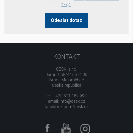
údajů
.
Odeslat dotaz
KONTAKT
CESK, s.r.o.
Jarní 1058/44i, 614 00
Brno - Maloměřice
Česká republika
tel.: +420 511 189 990
email:
info@cesk.cz
facebook.com/cesk.cz