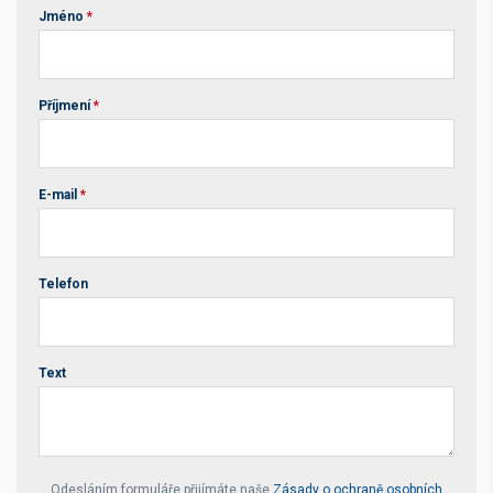
Jméno
*
Příjmení
*
E-mail
*
Telefon
Text
Your website *
Odesláním formuláře přijímáte naše
Zásady o ochraně osobních