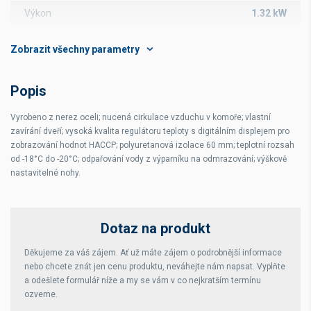
Výkon
1.32 kW
Ovládání
digitální
Rozsah teplot
-18 až -22 °C
Popis
Kapacita
GN 2/1 GN
Vyrobeno z nerez oceli; nucená cirkulace vzduchu v komoře; vlastní
zavírání dveří; vysoká kvalita regulátoru teploty s digitálním displejem pro
zobrazování hodnot HACCP; polyuretanová izolace 60 mm; teplotní rozsah
od -18°C do -20°C; odpařování vody z výparníku na odmrazování; výškově
nastavitelné nohy.
Dotaz na produkt
Děkujeme za váš zájem. Ať už máte zájem o podrobnější informace
nebo chcete znát jen cenu produktu, neváhejte nám napsat. Vyplňte
a odešlete formulář níže a my se vám v co nejkratším termínu
ozveme.