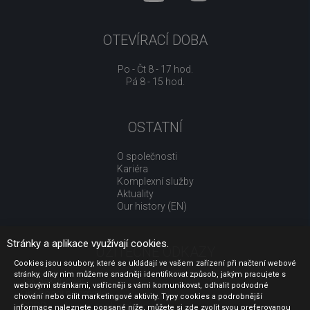
OTEVÍRACÍ DOBA
Po - Čt 8 - 17 hod.
Pá 8 - 15 hod.
OSTATNÍ
O společnosti
Kariéra
Komplexní služby
Aktuality
Our history (EN)
Stránky a aplikace využívají cookies.
UŽITEČNÉ ODKAZY
Cookies jsou soubory, které se ukládají ve vašem zařízení při načtení webové
stránky, díky nim můžeme snadněji identifikovat způsob, jakým pracujete s
Jak nakupovat
webovými stránkami, vstřícněji s vámi komunikovat, odhalit podvodné
Obchodní podmínky
chování nebo cílit marketingové aktivity. Typy cookies a podrobnější
GDPR - ochrana osobních údajů
informace naleznete popsané níže, můžete si zde zvolit svou preferovanou