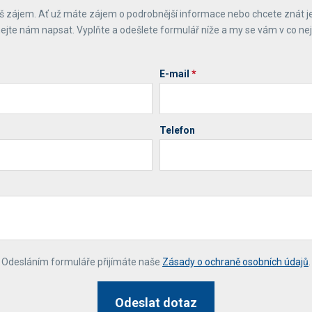
 zájem. Ať už máte zájem o podrobnější informace nebo chcete znát j
ejte nám napsat. Vyplňte a odešlete formulář níže a my se vám v co ne
E-mail
*
Telefon
*
Odesláním formuláře přijímáte naše
Zásady o ochraně osobních údajů
.
Odeslat dotaz