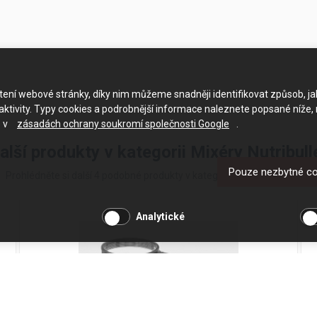
ačtení webové stránky, díky nim můžeme snadněji identifikovat způsob, j
ktivity. Typy cookies a podrobnější informace naleznete popsané níže,
e v
zásadách ochrany soukromí společnosti Google
.
alší produkty v kategorii Mixéry Nutribull
Pouze nezbytné c
Prohlédněte si další 4 podobné produkty v kategorii Mixéry Nutribullet
Analytické