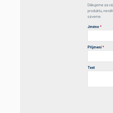
Děkujeme za váš
Výčepní stoly a desky
produktu, neváh
ozveme.
Jméno
*
Příjmení
*
Text
Your website 