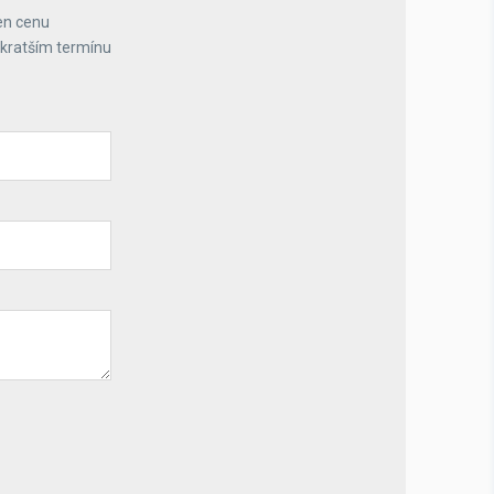
en cenu
jkratším termínu