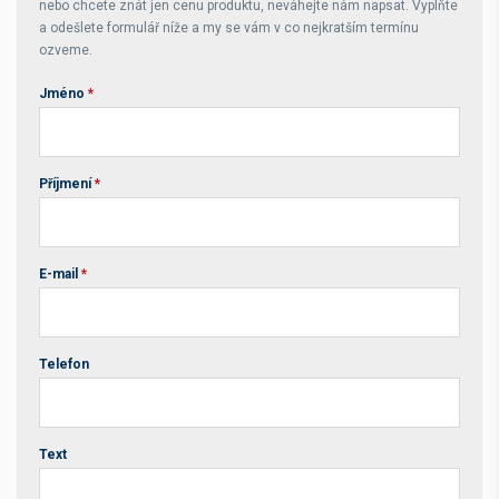
nebo chcete znát jen cenu produktu, neváhejte nám napsat. Vyplňte
a odešlete formulář níže a my se vám v co nejkratším termínu
ozveme.
Jméno
*
Příjmení
*
E-mail
*
Telefon
Text