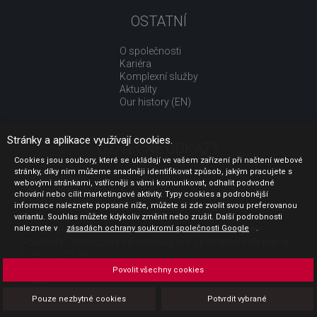
OSTATNÍ
O společnosti
Kariéra
Komplexní služby
Aktuality
Our history (EN)
Stránky a aplikace využívají cookies.
UŽITEČNÉ ODKAZY
Cookies jsou soubory, které se ukládají ve vašem zařízení při načtení webové
stránky, díky nim můžeme snadněji identifikovat způsob, jakým pracujete s
Jak nakupovat
webovými stránkami, vstřícněji s vámi komunikovat, odhalit podvodné
Obchodní podmínky
chování nebo cílit marketingové aktivity. Typy cookies a podrobnější
GDPR - ochrana osobních údajů
informace naleznete popsané níže, můžete si zde zvolit svou preferovanou
Profil zadavatele
variantu. Souhlas můžete kdykoliv změnit nebo zrušit. Další podrobnosti
naleznete v
Sdělení před uzavřením kupní smlouvy pro spotřebitele
zásadách ochrany soukromí společnosti Google
.
Poučení o odstoupení od smlouvy pro spotřebitele dle nař. vl.
č. 363/2013 Sb.
Doprava
Povolit všechny cookies
Platba
Vrácení zboží
Pouze nezbytné cookies
Potvrdit vybrané
Povinná publicita