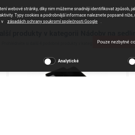
ačtení webové stránky, díky nim můžeme snadněji identifikovat způsob, j
ktivity. Typy cookies a podrobnější informace naleznete popsané níže,
e v
zásadách ochrany soukromí společnosti Google
.
alší produkty v kategorii Nádoby na sedli
Pouze nezbytné c
Prohlédněte si další 4 podobné produkty v kategorii Nádoby na sedlinu
Analytické
Nádoba na sedlinu DeLonghi ETAM36.365