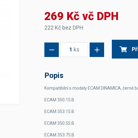
Dávkovače vody
Páky
Sítka
269 Kč vč DPH
Transportní vozíky
Hadičky do mlékovek
Nádoby na vodu
Hrnce a pánve
Nádoby na sedlinu
Odkapní mřížky
222 Kč bez DPH
Násypky kávy
Př
1
ks
Kuchyňské pomůcky
Popis
Kompatibilní s modely ECAM DINAMICA, černé b
Sanitace
ECAM 350.15.B
Sanitační technika
Čistící prostředky
ECAM 353.15.B
Náhradní díly
ECAM 350.55.B
ECAM 353.75.B