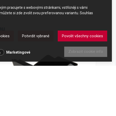
akým pracujete s webovými stránkami, vstřícněji s vámi
 můžete si zde zvolit svou preferovanou variantu. Souhlas
nu
ookies
Potvrdit vybrané
Povolit všechny cookies
Zobrazit cookie info
Marketingové
Nádoba na sedlinu DeLonghi