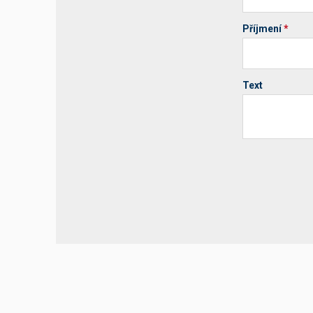
Příjmení
*
Text
Your website 