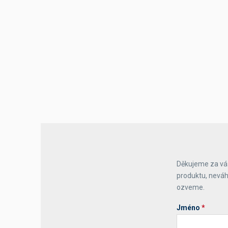
Výčepní stoly a desky
Děkujeme za váš
produktu, neváh
ozveme.
Jméno
*