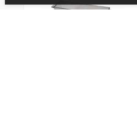
Nádoba na vodu DeLonghi ECAM29
Magnifica Evo
Kód produktu: AS00008027
Skladem
409 Kč
Přidat do košíku
338 Kč bez DPH