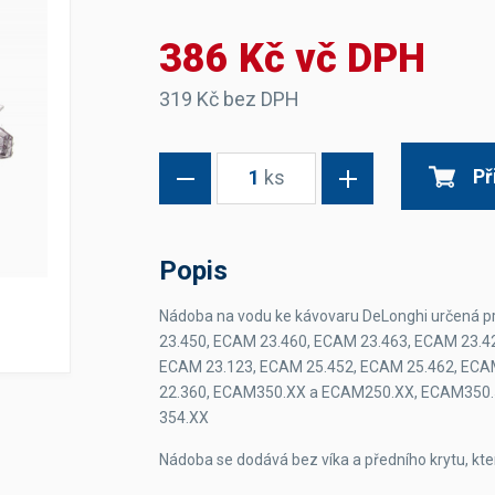
Dávkovače vody
Páky
Sítka
386 Kč vč DPH
Transportní vozíky
Hadičky do mlékovek
Nádoby na vodu
Hrnce a pánve
Nádoby na sedlinu
Odkapní mřížky
319 Kč bez DPH
Násypky kávy
Př
1
ks
Kuchyňské pomůcky
Popis
Nádoba na vodu ke kávovaru DeLonghi určená 
23.450, ECAM 23.460, ECAM 23.463, ECAM 23.4
Sanitace
ECAM 23.123, ECAM 25.452, ECAM 25.462, ECA
Sanitační technika
Čistící prostředky
22.360, ECAM350.XX a ECAM250.XX, ECAM350.
Náhradní díly
354.XX
Nádoba se dodává bez víka a předního krytu, kte