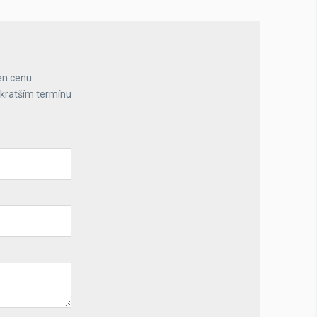
en cenu
jkratším termínu