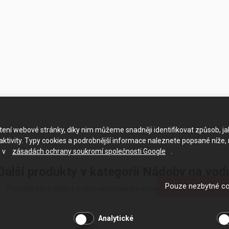
ačtení webové stránky, díky nim můžeme snadněji identifikovat způsob, j
ktivity. Typy cookies a podrobnější informace naleznete popsané níže,
e v
zásadách ochrany soukromí společnosti Google
.
Další produkty v kategorii Nádoby na vod
Pouze nezbytné c
Prohlédněte si další 4 podobné produkty v kategorii Nádoby na vodu
Analytické