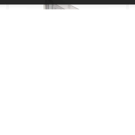
Nádoba na vodu DeLonghi ELETTA
EXPLORE
Kód produktu: AS00004201
Skladem
145 Kč
Přidat do košíku
120 Kč bez DPH