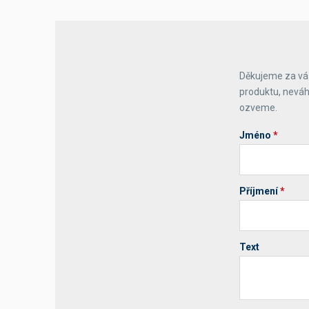
Výčepní stoly a desky
Děkujeme za váš
produktu, neváh
ozveme.
Jméno
*
Příjmení
*
Text