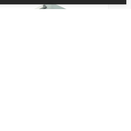
Nádoba na vodu DeLonghi EC
Kód produktu: AS00009171
Skladem
Kompatibilní s modelem kávovaru DeLonghi EC9455
386 Kč
Přidat do košíku
319 Kč bez DPH