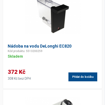
Nádoba na vodu DeLonghi EC820
Kód produktu: 5513200259
Skladem
372 Kč
Přidat do košíku
308 Kč bez DPH