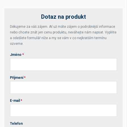
Dotaz na produkt
Děkujeme za váš zájem. Ať už máte zájem o podrobnější informace
nebo chcete znát jen cenu produktu, neváhejte nám napsat. Vyplňte
a odešlete formulář níže a my se vám v co nejkratším termínu
ozveme.
Jméno
*
Příjmení
*
E-mail
*
Telefon