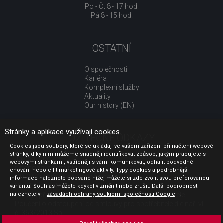
Po - Čt 8 - 17 hod.
Pá 8 - 15 hod.
OSTATNÍ
O společnosti
Kariéra
Komplexní služby
Aktuality
Our history (EN)
Stránky a aplikace využívají cookies.
UŽITEČNÉ ODKAZY
Cookies jsou soubory, které se ukládají ve vašem zařízení při načtení webové
stránky, díky nim můžeme snadněji identifikovat způsob, jakým pracujete s
Jak nakupovat
webovými stránkami, vstřícněji s vámi komunikovat, odhalit podvodné
Obchodní podmínky
chování nebo cílit marketingové aktivity. Typy cookies a podrobnější
GDPR - ochrana osobních údajů
informace naleznete popsané níže, můžete si zde zvolit svou preferovanou
Profil zadavatele
variantu. Souhlas můžete kdykoliv změnit nebo zrušit. Další podrobnosti
naleznete v
Sdělení před uzavřením kupní smlouvy pro spotřebitele
zásadách ochrany soukromí společnosti Google
.
Poučení o odstoupení od smlouvy pro spotřebitele dle nař. vl.
č. 363/2013 Sb.
Doprava