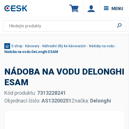
MENU
E-shop
›
Kávovary
›
Náhradní díly ke kávovarům
›
Nádoby na vodu
›
Nádoba na vodu DeLonghi ESAM
NÁDOBA NA VODU DELONGHI
ESAM
Kód produktu:
7313228241
Objednací číslo:
AS13200251
Značka:
Delonghi