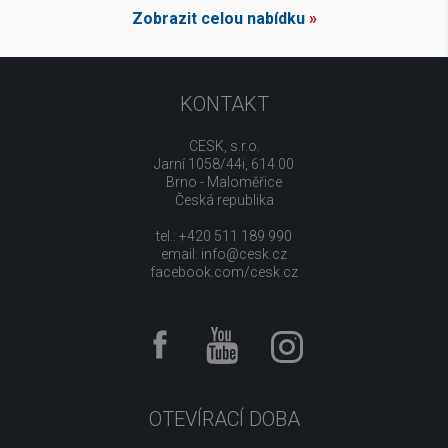
Zobrazit celou nabídku
»
KONTAKT
CESK, s.r.o.
Jarní 1058/44i, 614 00
Brno - Maloměřice
Česká republika
tel.: +420 511 189 990
email:
info@cesk.cz
facebook.com/cesk.cz
OTEVÍRACÍ DOBA