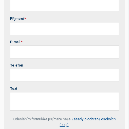
Příjmení
*
E-mail
*
Telefon
Text
Your website *
Odesláním formuláře přijímáte naše
Zásady o ochraně osobních
údajů
.