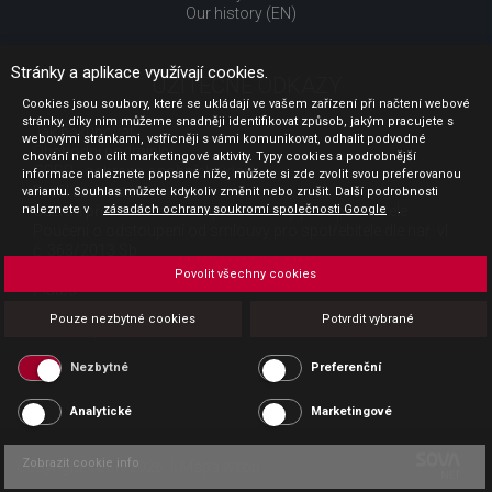
Our history (EN)
Stránky a aplikace využívají cookies.
UŽITEČNÉ ODKAZY
Cookies jsou soubory, které se ukládají ve vašem zařízení při načtení webové
stránky, díky nim můžeme snadněji identifikovat způsob, jakým pracujete s
Jak nakupovat
webovými stránkami, vstřícněji s vámi komunikovat, odhalit podvodné
Obchodní podmínky
chování nebo cílit marketingové aktivity. Typy cookies a podrobnější
GDPR - ochrana osobních údajů
informace naleznete popsané níže, můžete si zde zvolit svou preferovanou
Profil zadavatele
variantu. Souhlas můžete kdykoliv změnit nebo zrušit. Další podrobnosti
naleznete v
Sdělení před uzavřením kupní smlouvy pro spotřebitele
zásadách ochrany soukromí společnosti Google
.
Poučení o odstoupení od smlouvy pro spotřebitele dle nař. vl.
č. 363/2013 Sb.
Doprava
Povolit všechny cookies
Platba
Vrácení zboží
Pouze nezbytné cookies
Potvrdit vybrané
Povinná publicita
Nezbytné
Preferenční
Analytické
Marketingové
Zobrazit cookie info
Copyright CESK 2026 |
Mapa webu