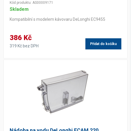
Kód produktu: AS00009171
Skladem
Kompatibilní s modelem kávovaru DeLonghi EC9455
386 Kč
Přidat do košíku
319 Kč bez DPH
Nádoba na vodu DeLonghi ECAM 220