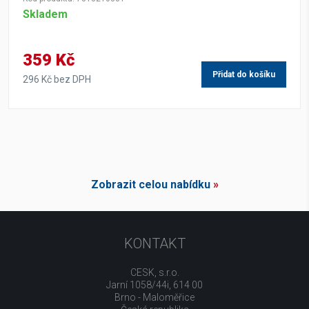
Skladem
359 Kč
Přidat do košíku
296 Kč bez DPH
Zobrazit celou nabídku
»
KONTAKT
CESK, s.r.o.
Jarní 1058/44i, 614 00
Brno - Maloměřice