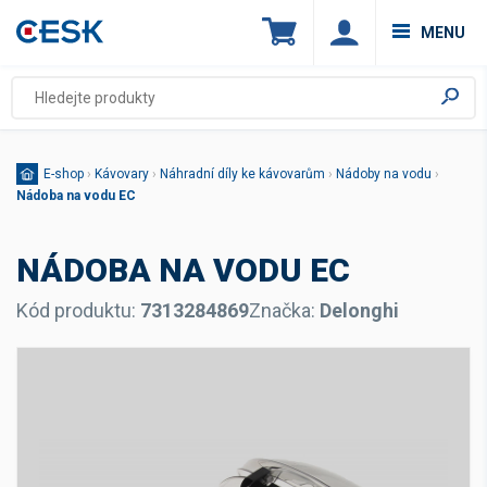
MENU
E-shop
›
Kávovary
›
Náhradní díly ke kávovarům
›
Nádoby na vodu
›
Nádoba na vodu EC
NÁDOBA NA VODU EC
Kód produktu:
7313284869
Značka:
Delonghi