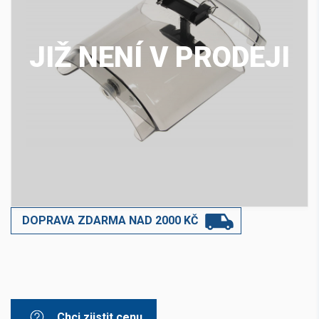
JIŽ NENÍ V PRODEJI
DOPRAVA ZDARMA NAD 2000 KČ
Chci zjistit cenu