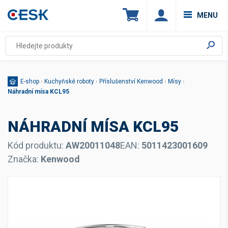
MENU
E-shop
›
Kuchyňské roboty
›
Příslušenství Kenwood
›
Mísy
›
Náhradní mísa KCL95
NÁHRADNÍ MÍSA KCL95
Kód produktu:
AW20011048
EAN:
5011423001609
Značka:
Kenwood