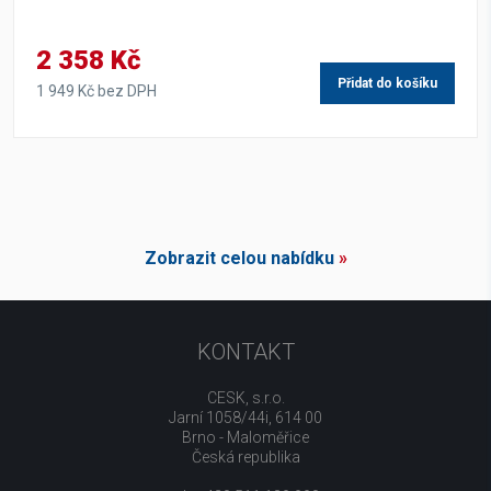
2 358 Kč
Přidat do košíku
1 949 Kč bez DPH
Zobrazit celou nabídku
»
KONTAKT
CESK, s.r.o.
Jarní 1058/44i, 614 00
Brno - Maloměřice
Česká republika