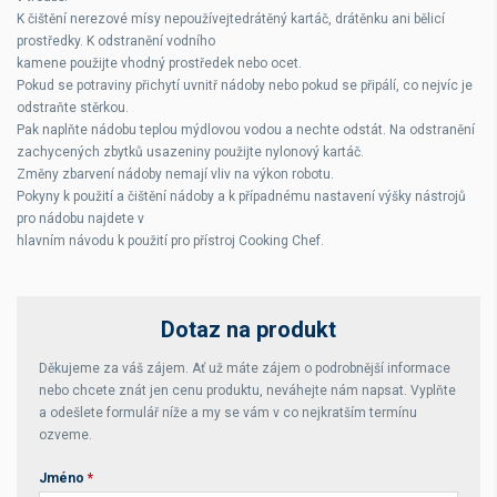
K čištění nerezové mísy nepoužívejtedrátěný kartáč, drátěnku ani bělicí
prostředky. K odstranění vodního
kamene použijte vhodný prostředek nebo ocet.
Pokud se potraviny přichytí uvnitř nádoby nebo pokud se připálí, co nejvíc je
odstraňte stěrkou.
Pak naplňte nádobu teplou mýdlovou vodou a nechte odstát. Na odstranění
zachycených zbytků usazeniny použijte nylonový kartáč.
Změny zbarvení nádoby nemají vliv na výkon robotu.
Pokyny k použití a čištění nádoby a k případnému nastavení výšky nástrojů
pro nádobu najdete v
hlavním návodu k použití pro přístroj Cooking Chef.
Dotaz na produkt
Děkujeme za váš zájem. Ať už máte zájem o podrobnější informace
nebo chcete znát jen cenu produktu, neváhejte nám napsat. Vyplňte
a odešlete formulář níže a my se vám v co nejkratším termínu
ozveme.
Jméno
*