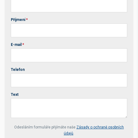
Příjmení
*
E-mail
*
Telefon
Text
Your website *
Odesláním formuláře přijímáte naše
Zásady o ochraně osobních
údajů
.