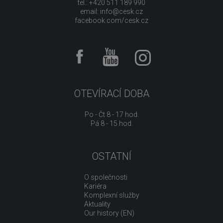
tel.: +420 511 189 990
email:
info@cesk.cz
facebook.com/cesk.cz
OTEVÍRACÍ DOBA
Po - Čt 8 - 17 hod.
Pá 8 - 15 hod.
OSTATNÍ
O společnosti
Kariéra
Komplexní služby
Aktuality
Our history (EN)