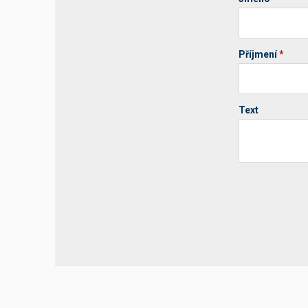
Příjmení
*
Text
Your website 