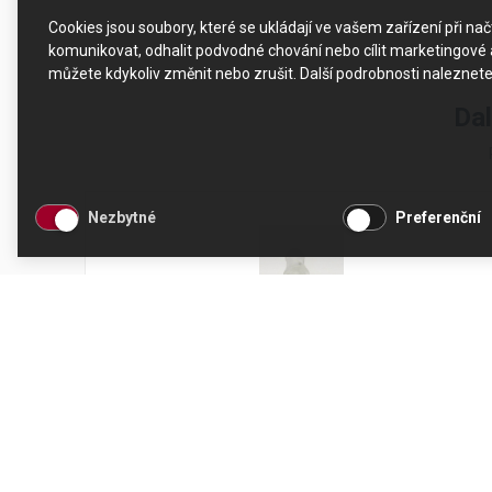
Cookies jsou soubory, které se ukládají ve vašem zařízení při n
komunikovat, odhalit podvodné chování nebo cílit marketingové a
můžete kdykoliv změnit nebo zrušit. Další podrobnosti naleznet
Dal
Nezbytné
Preferenční
Nasávací hadička DeLonghi EC9665.M