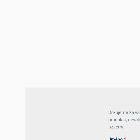
Výčepní stoly a desky
Děkujeme za váš
produktu, neváh
ozveme.
Jméno
*