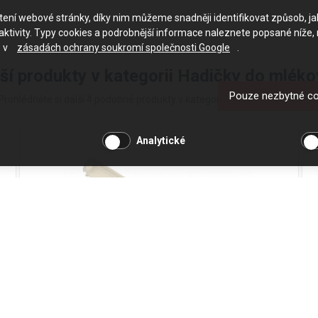
ačtení webové stránky, díky nim můžeme snadněji identifikovat způsob, j
ktivity. Typy cookies a podrobnější informace naleznete popsané níže,
e v
zásadách ochrany soukromí společnosti Google
.
ší produkty v kategorii Hadičky do mlék
Pouze nezbytné c
Prohlédněte si další 4 podobné produkty v kategorii Hadičky do mlékove
Analytické
Hadička mlékovky DeLonghi EC