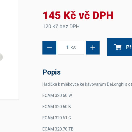
Dávkovače vody
Páky
Sítka
145 Kč vč DPH
Transportní vozíky
Hadičky do mlékovek
Nádoby na vodu
Hrnce a pánve
Nádoby na sedlinu
Odkapní mřížky
120 Kč bez DPH
Násypky kávy
Př
1
ks
Kuchyňské pomůcky
Popis
Hadička k mlékovce ke kávovarům DeLonghi s o
Sanitace
ECAM 320.60.W
Sanitační technika
Čistící prostředky
ECAM 320.60.B
Náhradní díly
ECAM 320.61.G
ECAM 320.70.TB