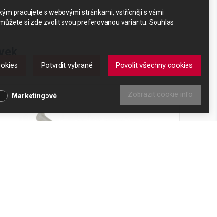
akým pracujete s webovými stránkami, vstřícněji s vámi
 můžete si zde zvolit svou preferovanou variantu. Souhlas
ovek
ookies
Potvrdit vybrané
Povolit všechny cookies
k
Zobrazit cookie info
Marketingové
Nasávací hadička mléka DeLonghi ECAM