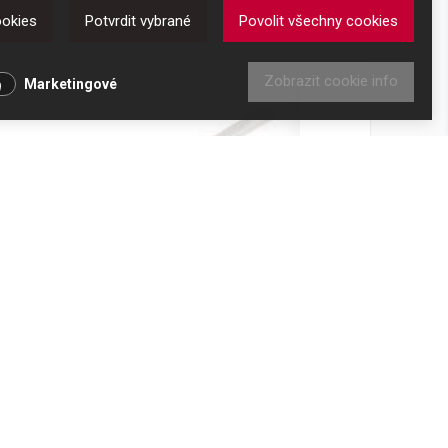
ookies
Potvrdit vybrané
Povolit všechny cookies
ům
Zobrazit cookie info
Marketingové
Dávkovač těsta na wafle
Kód produktu: 5317910011
Skladem
207 Kč