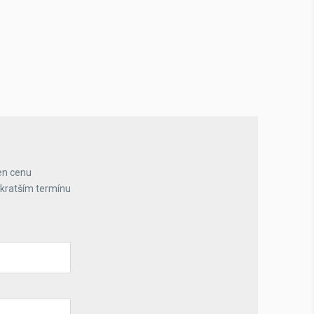
en cenu
jkratším termínu