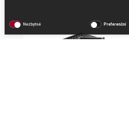
P
Nezbytné
Preferenční
Plotýnky na vafle DeLonghi SW
Kód produktu: 5523110021
Skladem
537 Kč