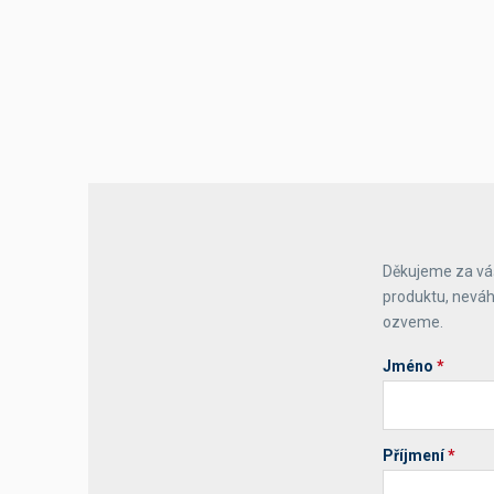
Výčepní stoly a desky
Děkujeme za váš
produktu, neváh
ozveme.
Jméno
*
Příjmení
*