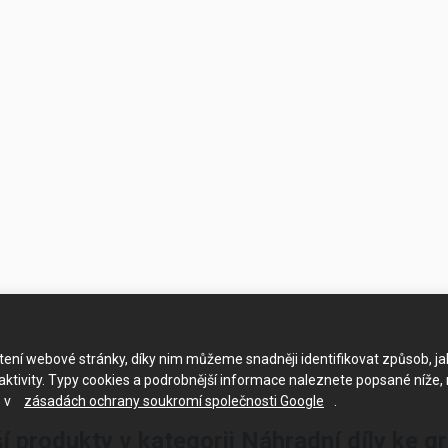
ačtení webové stránky, díky nim můžeme snadněji identifikovat způsob, j
ktivity. Typy cookies a podrobnější informace naleznete popsané níže,
e v
zásadách ochrany soukromí společnosti Google
.
í produkty v kategorii Náhradní díly ke g