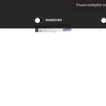
Pouze nezbytné c
rohlédněte si další 4 podobné produkty v kategorii Náhradní díly ke gril
Analytické
Plotýnky na vafle DeLonghi CGH
Kód produktu: 5517910011
Skladem
1 952 Kč