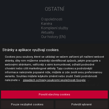
OSTATNÍ
O společnosti
Kariéra
Komplexní služby
Aktuality
Our history (EN)
Stránky a aplikace využívají cookies.
UŽITEČNÉ ODKAZY
Cookies jsou soubory, které se ukládají ve vašem zařízení při načtení webové
stránky, díky nim můžeme snadněji identifikovat způsob, jakým pracujete s
Jak nakupovat
webovými stránkami, vstřícněji s vámi komunikovat, odhalit podvodné
Obchodní podmínky
chování nebo cílit marketingové aktivity. Typy cookies a podrobnější
GDPR - ochrana osobních údajů
informace naleznete popsané níže, můžete si zde zvolit svou preferovanou
Profil zadavatele
variantu. Souhlas můžete kdykoliv změnit nebo zrušit. Další podrobnosti
naleznete v
Sdělení před uzavřením kupní smlouvy pro spotřebitele
zásadách ochrany soukromí společnosti Google
.
Poučení o odstoupení od smlouvy pro spotřebitele dle nař. vl.
č. 363/2013 Sb.
Doprava
Povolit všechny cookies
Platba
Vrácení zboží
Pouze nezbytné cookies
Potvrdit vybrané
Povinná publicita