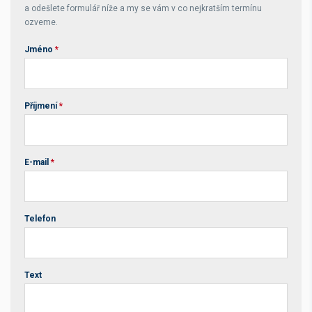
a odešlete formulář níže a my se vám v co nejkratším termínu
ozveme.
Jméno
*
Příjmení
*
E-mail
*
Telefon
Text