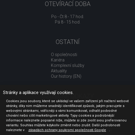
OTEVÍRACÍ DOBA
Po - Čt 8 - 17 hod.
Pá 8 - 15 hod.
OSTATNÍ
O společnosti
Kariéra
Komplexní služby
Aktuality
Our history (EN)
Stránky a aplikace využívají cookies.
UŽITEČNÉ ODKAZY
Cookies jsou soubory, které se ukládají ve vašem zařízení při načtení webové
stránky, díky nim můžeme snadněji identifikovat způsob, jakým pracujete s
Jak nakupovat
webovými stránkami, vstřícněji s vámi komunikovat, odhalit podvodné
Obchodní podmínky
chování nebo cílit marketingové aktivity. Typy cookies a podrobnější
GDPR - ochrana osobních údajů
informace naleznete popsané níže, můžete si zde zvolit svou preferovanou
Profil zadavatele
variantu. Souhlas můžete kdykoliv změnit nebo zrušit. Další podrobnosti
naleznete v
Sdělení před uzavřením kupní smlouvy pro spotřebitele
zásadách ochrany soukromí společnosti Google
.