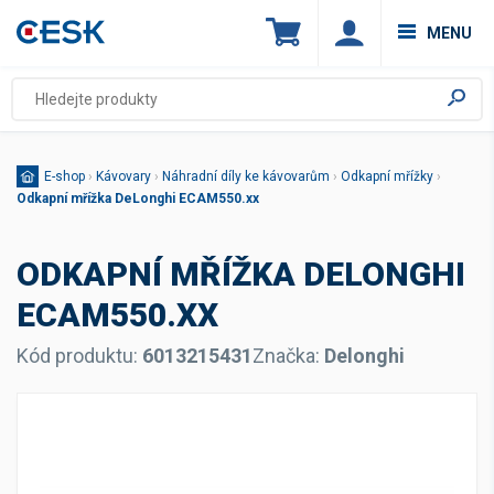
MENU
E-shop
›
Kávovary
›
Náhradní díly ke kávovarům
›
Odkapní mřížky
›
Odkapní mřížka DeLonghi ECAM550.xx
ODKAPNÍ MŘÍŽKA DELONGHI
ECAM550.XX
Kód produktu:
6013215431
Značka:
Delonghi