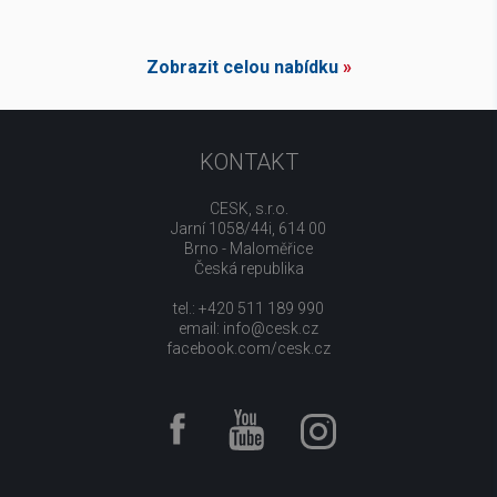
Zobrazit celou nabídku
»
KONTAKT
CESK, s.r.o.
Jarní 1058/44i, 614 00
Brno - Maloměřice
Česká republika
tel.: +420 511 189 990
email:
info@cesk.cz
facebook.com/cesk.cz