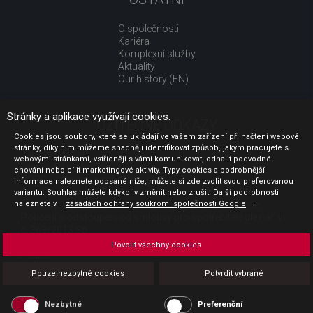
O společnosti
Kariéra
Komplexní služby
Aktuality
Our history (EN)
Stránky a aplikace využívají cookies.
UŽITEČNÉ ODKAZY
Cookies jsou soubory, které se ukládají ve vašem zařízení při načtení webové
stránky, díky nim můžeme snadněji identifikovat způsob, jakým pracujete s
Jak nakupovat
webovými stránkami, vstřícněji s vámi komunikovat, odhalit podvodné
Obchodní podmínky
chování nebo cílit marketingové aktivity. Typy cookies a podrobnější
GDPR - ochrana osobních údajů
informace naleznete popsané níže, můžete si zde zvolit svou preferovanou
Profil zadavatele
variantu. Souhlas můžete kdykoliv změnit nebo zrušit. Další podrobnosti
naleznete v
Sdělení před uzavřením kupní smlouvy pro spotřebitele
zásadách ochrany soukromí společnosti Google
.
Poučení o odstoupení od smlouvy pro spotřebitele dle nař. vl.
č. 363/2013 Sb.
Doprava
Povolit všechny cookies
Platba
Vrácení zboží
Pouze nezbytné cookies
Potvrdit vybrané
Povinná publicita
Nezbytné
Preferenční