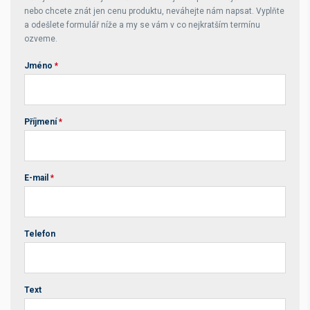
nebo chcete znát jen cenu produktu, neváhejte nám napsat. Vyplňte
a odešlete formulář níže a my se vám v co nejkratším termínu
ozveme.
Jméno
*
Příjmení
*
E-mail
*
Telefon
Text