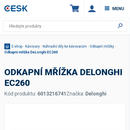
MENU
E-shop
›
Kávovary
›
Náhradní díly ke kávovarům
›
Odkapní mřížky
›
Odkapní mřížka DeLonghi EC260
ODKAPNÍ MŘÍŽKA DELONGHI
EC260
Kód produktu:
6013216741
Značka:
Delonghi