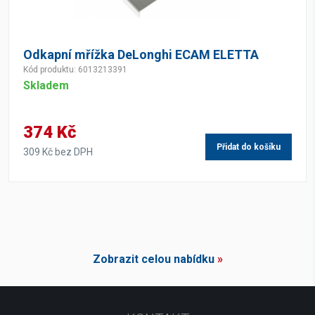
Odkapní mřížka DeLonghi ECAM ELETTA
Kód produktu: 6013213391
Skladem
374 Kč
Přidat do košíku
309 Kč bez DPH
Zobrazit celou nabídku
»