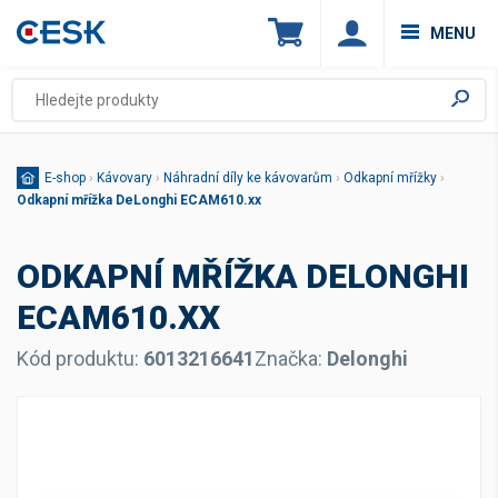
MENU
E-shop
›
Kávovary
›
Náhradní díly ke kávovarům
›
Odkapní mřížky
›
Odkapní mřížka DeLonghi ECAM610.xx
ODKAPNÍ MŘÍŽKA DELONGHI
ECAM610.XX
Kód produktu:
6013216641
Značka:
Delonghi