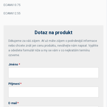
ECAM610.75
ECAM612.55
Dotaz na produkt
Děkujeme za váš zájem. Ať už máte zájem o podrobnější informace
nebo chcete znát jen cenu produktu, neváhejte nám napsat. Vyplňte
a odešlete formulář níže a my se vám v co nejkratším termínu
ozveme.
Jméno
*
Příjmení
*
E-mail
*