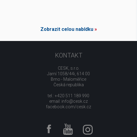
Zobrazit celou nabídku
»
KONTAKT
CESK, s.r.o.
Jarní 1058/44i, 614 00
Brno - Maloměřice
Česká republika
tel.: +420 511 189 990
email:
info@cesk.cz
facebook.com/cesk.cz