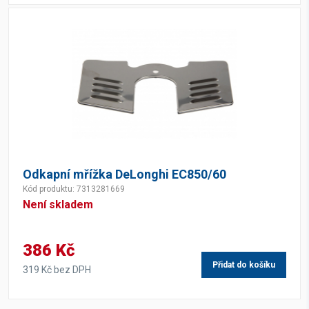
Odkapní mřížka DeLonghi EC850/60
Kód produktu: 7313281669
Není skladem
386 Kč
Přidat do košíku
319 Kč bez DPH