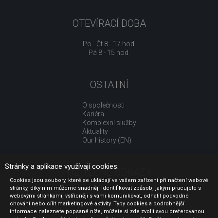
OTEVÍRACÍ DOBA
Po - Čt 8 - 17 hod.
Pá 8 - 15 hod.
OSTATNÍ
O společnosti
Kariéra
Komplexní služby
Aktuality
Our history (EN)
Stránky a aplikace využívají cookies.
UŽITEČNÉ ODKAZY
Cookies jsou soubory, které se ukládají ve vašem zařízení při načtení webové
stránky, díky nim můžeme snadněji identifikovat způsob, jakým pracujete s
Jak nakupovat
webovými stránkami, vstřícněji s vámi komunikovat, odhalit podvodné
Obchodní podmínky
chování nebo cílit marketingové aktivity. Typy cookies a podrobnější
GDPR - ochrana osobních údajů
informace naleznete popsané níže, můžete si zde zvolit svou preferovanou