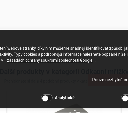
ačtení webové stránky, díky nim můžeme snadněji identifikovat způsob, j
ktivity. Typy cookies a podrobnější informace naleznete popsané níže,
e v
zásadách ochrany soukromí společnosti Google
.
Další produkty v kategorii Odkapní mřížk
Pouze nezbytné c
Prohlédněte si další 4 podobné produkty v kategorii Odkapní mřížky
Analytické