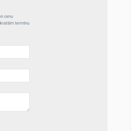
en cenu
jkratším termínu