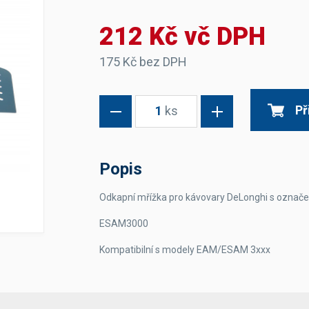
Dávkovače vody
Páky
Sítka
212 Kč vč DPH
Transportní vozíky
Hadičky do mlékovek
Nádoby na vodu
Hrnce a pánve
Nádoby na sedlinu
Odkapní mřížky
175 Kč bez DPH
Násypky kávy
Př
1
ks
Kuchyňské pomůcky
Popis
Odkapní mřížka pro kávovary DeLonghi s označe
Sanitace
ESAM3000
Sanitační technika
Čistící prostředky
Kompatibilní s modely EAM/ESAM 3xxx
Náhradní díly