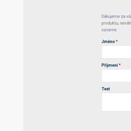
Výčepní stoly a desky
Děkujeme za váš
produktu, neváh
ozveme.
Jméno
*
Příjmení
*
Text
Your website 