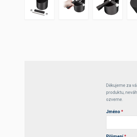
Výčepní stoly a desky
Děkujeme za váš
produktu, neváh
ozveme.
Jméno
*
Příjmení
*