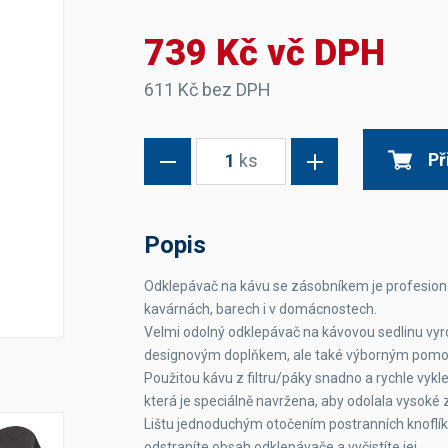
Dávkovače vody
Páky
Sítka
739 Kč vč DPH
Transportní vozíky
Hadičky do mlékovek
Nádoby na vodu
Hrnce a pánve
Nádoby na sedlinu
Odkapní mřížky
611 Kč bez DPH
Násypky kávy
Př
1
ks
Kuchyňské pomůcky
Popis
Odklepávač na kávu se zásobníkem je profesion
kavárnách, barech i v domácnostech.
Sanitace
Velmi odolný odklepávač na kávovou sedlinu vyro
Sanitační technika
Čistící prostředky
designovým doplňkem, ale také výborným pom
Náhradní díly
Použitou kávu z filtru/páky snadno a rychle vykl
která je speciálně navržena, aby odolala vysok
Lištu jednoduchým otočením postranních knoflíků
odstraníte obsah odklepávače a vyčistíte jej.