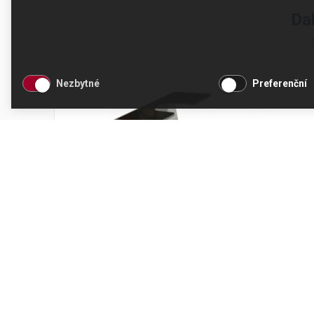
Da
Nezbytné
Preferenční
Podstavec pěchovadla
Kód produktu: 57010
Skladem