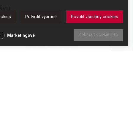
ávu
ookies
Potvrdit vybrané
Povolit všechny cookies
u
Zobrazit cookie info
Marketingové
Odklepávač na kávu DeLonghi DLSC072
Kód produktu: AS00003191
Skladem