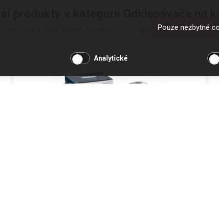
lší produkty v kategorii Odklepávače na k
Pouze nezbytné c
Prohlédněte si další 3 podobné produkty v kategorii Odklepávače na káv
Analytické
Odklepávač na kávu DeLonghi DLSC059
Kód produktu: 5513282191
Skladem