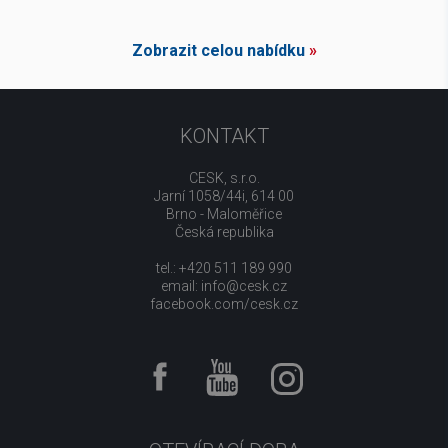
Zobrazit celou nabídku
»
KONTAKT
CESK, s.r.o.
Jarní 1058/44i, 614 00
Brno - Maloměřice
Česká republika
tel.: +420 511 189 990
email:
info@cesk.cz
facebook.com/cesk.cz