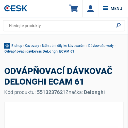
MENU
E-shop
›
Kávovary
›
Náhradní díly ke kávovarům
›
Dávkovače vody
›
Odvápňovací dávkovač DeLonghi ECAM 61
ODVÁPŇOVACÍ DÁVKOVAČ
DELONGHI ECAM 61
Kód produktu:
5513237621
Značka:
Delonghi