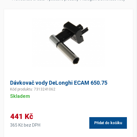
Dávkovač vody DeLonghi ECAM 650.75
Kód produktu: 7313241062
Skladem
441 Kč
Přidat do košíku
365 Kč bez DPH