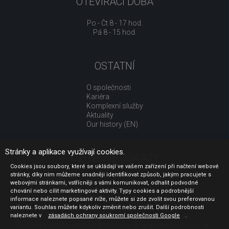
OTEVÍRACÍ DOBA
Po - Čt 8 - 17 hod.
Pá 8 - 15 hod.
OSTATNÍ
O společnosti
Kariéra
Komplexní služby
Aktuality
Our history (EN)
Stránky a aplikace využívají cookies.
UŽITEČNÉ ODKAZY
Cookies jsou soubory, které se ukládají ve vašem zařízení při načtení webové
stránky, díky nim můžeme snadněji identifikovat způsob, jakým pracujete s
Jak nakupovat
webovými stránkami, vstřícněji s vámi komunikovat, odhalit podvodné
Obchodní podmínky
chování nebo cílit marketingové aktivity. Typy cookies a podrobnější
GDPR - ochrana osobních údajů
informace naleznete popsané níže, můžete si zde zvolit svou preferovanou
Profil zadavatele
variantu. Souhlas můžete kdykoliv změnit nebo zrušit. Další podrobnosti
naleznete v
Sdělení před uzavřením kupní smlouvy pro spotřebitele
zásadách ochrany soukromí společnosti Google
.
Poučení o odstoupení od smlouvy pro spotřebitele dle nař. vl.