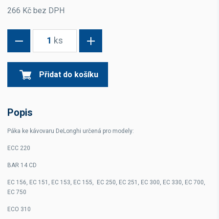
266 Kč bez DPH
1
ks
Přidat do košíku
Popis
Páka ke kávovaru DeLonghi určená pro modely:
ECC 220
BAR 14 CD
EC 156, EC 151, EC 153, EC 155, EC 250, EC 251, EC 300, EC 330, EC 700,
EC 750
ECO 310