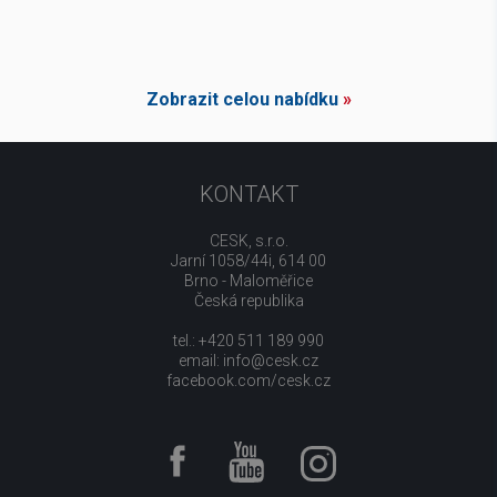
Zobrazit celou nabídku
»
KONTAKT
CESK, s.r.o.
Jarní 1058/44i, 614 00
Brno - Maloměřice
Česká republika
tel.: +420 511 189 990
email:
info@cesk.cz
facebook.com/cesk.cz