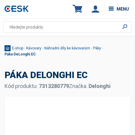
MENU
E-shop
›
Kávovary
›
Náhradní díly ke kávovarům
›
Páky
›
Páka DeLonghi EC
PÁKA DELONGHI EC
Kód produktu:
7313280779
Značka:
Delonghi