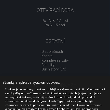
OTEVÍRACÍ DOBA
Po - Čt 8 - 17 hod.
Pá 8 - 15 hod.
OSTATNÍ
O společnosti
Kariéra
Komplexní služby
Aktuality
Our history (EN)
Stránky a aplikace využívají cookies.
UŽITEČNÉ ODKAZY
Cookies jsou soubory, které se ukládají ve vašem zařízení při načtení webové
stránky, díky nim můžeme snadněji identifikovat způsob, jakým pracujete s
Jak nakupovat
webovými stránkami, vstřícněji s vámi komunikovat, odhalit podvodné
Obchodní podmínky
chování nebo cílit marketingové aktivity. Typy cookies a podrobnější
GDPR - ochrana osobních údajů
informace naleznete popsané níže, můžete si zde zvolit svou preferovanou
Profil zadavatele
variantu. Souhlas můžete kdykoliv změnit nebo zrušit. Další podrobnosti