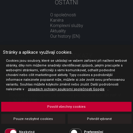
OSTATNÍ
O společnosti
Kariéra
Komplexní služby
Aktuality
Our history (EN)
Stránky a aplikace využívají cookies.
UŽITEČNÉ ODKAZY
Cookies jsou soubory, které se ukládají ve vašem zařízení při načtení webové
stránky, díky nim můžeme snadněji identifikovat způsob, jakým pracujete s
Jak nakupovat
webovými stránkami, vstřícněji s vámi komunikovat, odhalit podvodné
Obchodní podmínky
chování nebo cílit marketingové aktivity. Typy cookies a podrobnější
GDPR - ochrana osobních údajů
informace naleznete popsané níže, můžete si zde zvolit svou preferovanou
Profil zadavatele
variantu. Souhlas můžete kdykoliv změnit nebo zrušit. Další podrobnosti
naleznete v
Sdělení před uzavřením kupní smlouvy pro spotřebitele
zásadách ochrany soukromí společnosti Google
.
Poučení o odstoupení od smlouvy pro spotřebitele dle nař. vl.
č. 363/2013 Sb.
Doprava
Povolit všechny cookies
Platba
Vrácení zboží
Pouze nezbytné cookies
Potvrdit vybrané
Povinná publicita
Nezbytné
Preferenční