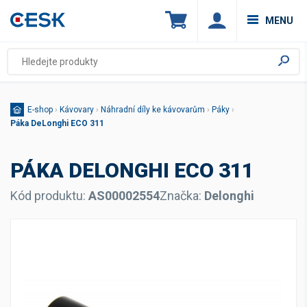
MENU
E-shop
›
Kávovary
›
Náhradní díly ke kávovarům
›
Páky
›
Páka DeLonghi ECO 311
PÁKA DELONGHI ECO 311
Kód produktu:
AS00002554
Značka:
Delonghi