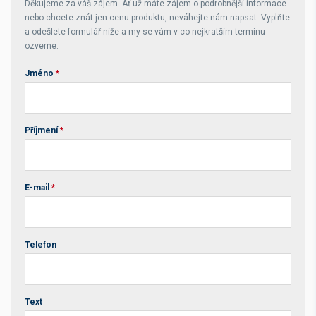
Děkujeme za váš zájem. Ať už máte zájem o podrobnější informace
nebo chcete znát jen cenu produktu, neváhejte nám napsat. Vyplňte
a odešlete formulář níže a my se vám v co nejkratším termínu
ozveme.
Jméno
*
Příjmení
*
E-mail
*
Telefon
Text