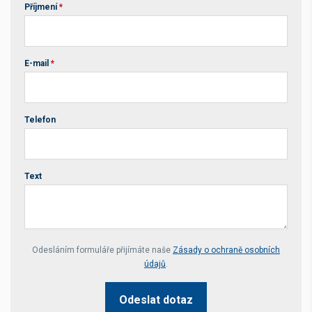
Příjmení
*
E-mail
*
Telefon
Text
Your website *
Odesláním formuláře přijímáte naše
Zásady o ochraně osobních
údajů
.
Odeslat dotaz