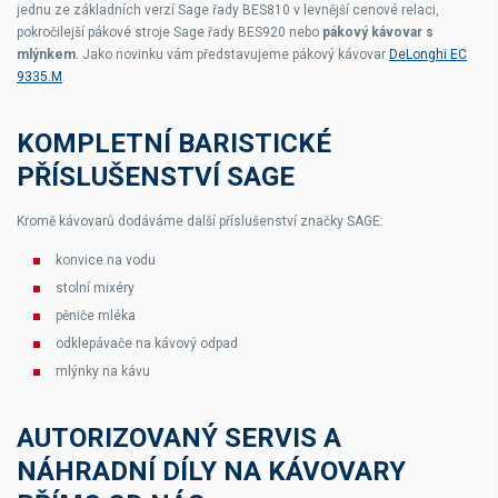
jednu ze základních verzí Sage řady BES810 v levnější cenové relaci,
pokročilejší pákové stroje Sage řady BES920 nebo
pákový kávovar s
mlýnkem
. Jako novinku vám představujeme pákový kávovar
DeLonghi EC
9335.M
.
KOMPLETNÍ BARISTICKÉ
PŘÍSLUŠENSTVÍ SAGE
Kromě kávovarů dodáváme další příslušenství značky SAGE:
konvice na vodu
stolní mixéry
pěniče mléka
odklepávače na kávový odpad
mlýnky na kávu
AUTORIZOVANÝ SERVIS A
NÁHRADNÍ DÍLY NA KÁVOVARY