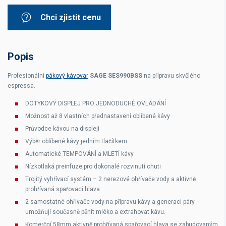
Chci zjistit cenu
Popis
Profesionální
pákový kávovar
SAGE SES990BSS
na přípravu skvělého
espressa.
DOTYKOVÝ DISPLEJ PRO JEDNODUCHÉ OVLÁDÁNÍ
Možnost až 8 vlastních přednastavení oblíbené kávy
Průvodce kávou na displeji
Výběr oblíbené kávy jedním tlačítkem
Automatické TEMPOVÁNÍ a MLETÍ kávy
Nízkotlaká preinfuze pro dokonalé rozvinutí chuti
Trojitý vyhřívací systém – 2 nerezové ohřívače vody a aktivně
prohřívaná spařovací hlava
2 samostatné ohřívače vody na přípravu kávy a generaci páry
umožňují současně pěnit mléko a extrahovat kávu.
Komerční 58mm aktivně prohřívaná spařovací hlava se zabudovaným