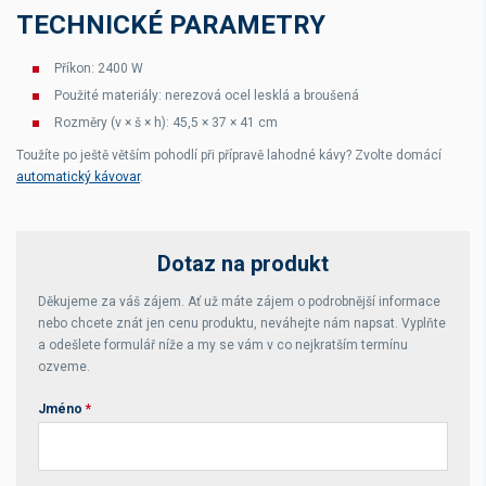
TECHNICKÉ PARAMETRY
Příkon: 2400 W
Použité materiály: nerezová ocel lesklá a broušená
Rozměry (v × š × h): 45,5 × 37 × 41 cm
Toužíte po ještě větším pohodlí při přípravě lahodné kávy? Zvolte domácí
automatický kávovar
.
Dotaz na produkt
Děkujeme za váš zájem. Ať už máte zájem o podrobnější informace
nebo chcete znát jen cenu produktu, neváhejte nám napsat. Vyplňte
a odešlete formulář níže a my se vám v co nejkratším termínu
ozveme.
Jméno
*