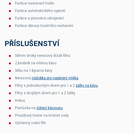
Funkce nastavení hodin
Funkce automatického vypnutí
Funkce a průvodce odvápnění
Funkce obnovy továrního nastavení
PŘÍSLUŠENSTVÍ
58mm široký nerezový držák filtru
Zásobník na mletou kávu
Sítko na 14gramů kávy
Nerezová
nádobka pro napěnění mléka
Filtry s jednoduchým dnem pro 1 a 2
šálky na kávu
Filtry s dvojitým dnem pro 1 a 2 šálky
Imbus
Pomůcka na
čištění kávovaru
Proužkový tester na tvrdost vody
Výměnný vodní filtr