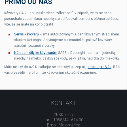
PŘÍMO OD NÁS
Kávovary SAGE jsou naší srdeční záležitostí. V případě, že by se něco
porouchalo zubem času nebo byste potřebovali pomoci s běžnou údržbou,
víte, že se máte na koho obrátit.
Servis kávovarů
- jsme autorizovaným a certifikovaným střediskem
skupiny DeLonghi. Servisujeme automatické i pákové kávovary,
záruční i pozáruční opravy.
Náhradní díly ke kávovarům
SAGE a DeLonghi - centrální jednotky,
nádoby na mléko, dávkovače vody, páky, sítka, hadička do mlékovky
Máte nějaký dotaz? Neváhejte se nás kdykoli zeptat,
jsme tu pro Vás
. Rádi
vás přesvědčíme o tom, že kávovarům skutečně rozumíme.
KONTAKT
CESK, s.r.o.
Jarní 1058/44i, 614 00
Brno - Maloměřice