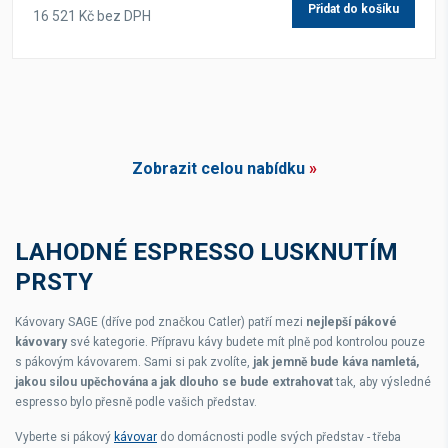
Přidat do košíku
16 521 Kč bez DPH
Zobrazit celou nabídku
»
LAHODNÉ ESPRESSO LUSKNUTÍM
PRSTY
Kávovary SAGE (dříve pod značkou Catler) patří mezi
nejlepší pákové
kávovary
své kategorie. Přípravu kávy budete mít plně pod kontrolou pouze
s pákovým kávovarem. Sami si pak zvolíte,
jak jemně bude káva namletá,
jakou silou upěchována a jak dlouho se bude extrahovat
tak, aby výsledné
espresso bylo přesně podle vašich představ.
Vyberte si pákový
kávovar
do domácnosti podle svých představ - třeba