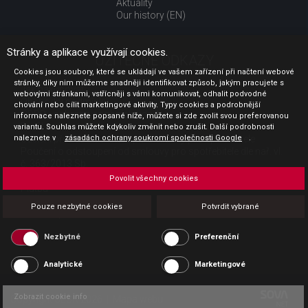
Aktuality
Our history (EN)
Stránky a aplikace využívají cookies.
UŽITEČNÉ ODKAZY
Cookies jsou soubory, které se ukládají ve vašem zařízení při načtení webové
stránky, díky nim můžeme snadněji identifikovat způsob, jakým pracujete s
Jak nakupovat
webovými stránkami, vstřícněji s vámi komunikovat, odhalit podvodné
Obchodní podmínky
chování nebo cílit marketingové aktivity. Typy cookies a podrobnější
GDPR - ochrana osobních údajů
informace naleznete popsané níže, můžete si zde zvolit svou preferovanou
Profil zadavatele
variantu. Souhlas můžete kdykoliv změnit nebo zrušit. Další podrobnosti
naleznete v
Sdělení před uzavřením kupní smlouvy pro spotřebitele
zásadách ochrany soukromí společnosti Google
.
Poučení o odstoupení od smlouvy pro spotřebitele dle nař. vl.
č. 363/2013 Sb.
Doprava
Povolit všechny cookies
Platba
Vrácení zboží
Pouze nezbytné cookies
Potvrdit vybrané
Povinná publicita
Nezbytné
Preferenční
Analytické
Marketingové
Zobrazit cookie info
Copyright CESK 2026 |
Mapa webu