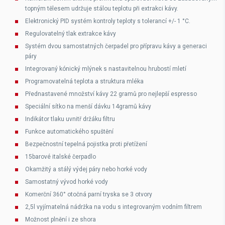
topným tělesem udržuje stálou teplotu při extrakci kávy.
Elektronický PID systém kontroly teploty s tolerancí +/- 1 °C.
Regulovatelný tlak extrakce kávy
Systém dvou samostatných čerpadel pro přípravu kávy a generaci
páry
Integrovaný kónický mlýnek s nastavitelnou hrubostí mletí
Programovatelná teplota a struktura mléka
Přednastavené množství kávy 22 gramů pro nejlepší espresso
Speciální sítko na menší dávku 14gramů kávy
Indikátor tlaku uvnitř držáku filtru
Funkce automatického spuštění
Bezpečnostní tepelná pojistka proti přetížení
15barové italské čerpadlo
Okamžitý a stálý výdej páry nebo horké vody
Samostatný vývod horké vody
Komerční 360° otočná parní tryska se 3 otvory
2,5l vyjímatelná nádržka na vodu s integrovaným vodním filtrem
Možnost plnění i ze shora