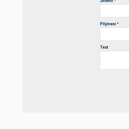
Jméno
*
Příjmení
*
Text
Your website 