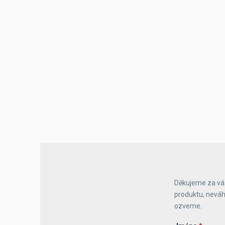
Výčepní stoly a desky
Děkujeme za váš
produktu, neváh
ozveme.