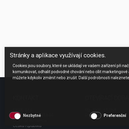
Stránky a aplikace využívají cookies.
Cookies jsou soubory, které se ukládají ve vašem zařízení při n
komunikovat, odhalit podvodné chování nebo cílit marketingové a
můžete kdykoliv změnit nebo zrušit. Další podrobnosti naleznet
KONTAKT
OTEVÍRACÍ DOBA
CESK, s.r.o.
Po - Čt 8 - 17 hod.
Jarní 1058/44i, 614 00
Pá 8 - 15 hod.
Nezbytné
Preferenční
Brno - Maloměřice
Česká republika