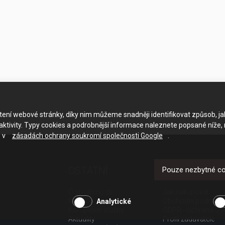
ačtení webové stránky, díky nim můžeme snadněji identifikovat způsob, j
ktivity. Typy cookies a podrobnější informace naleznete popsané níže,
e v
zásadách ochrany soukromí společnosti Google
.
OSTATNÍ
UŽITEČNÉ O
Pouze nezbytné c
O společnosti
Jak nakupovat
Kariéra
Obchodní podmínk
Analytické
Komplexní služby
GDPR - ochrana os
Aktuality
Profil zadavatele