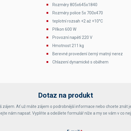
Rozměry 805x645x1840
Rozměry police 5x 700x470
teplotní rozsah +2 až +10°C
Příkon 600 W
Provozní napětí 220 V
Hmotnost 211 kg
Berevné provedení černý matný nerez
Chlazení dynamické s oběhem
Dotaz na produkt
 zájem. Ať už máte zájem o podrobnější informace nebo chcete znát j
ejte nám napsat. Vyplňte a odešlete formulář níže a my se vám v co ne