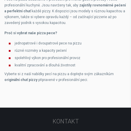
profesionální kuchyně
. Jsou navrženy tak, aby
zajistily rovnoměrné pečení
a perfektní chuť
každé pizzy. K dispozici jsou modely s
různou kapacitou a
výkonem
, takže si vybere opravdu každý – od začínající pizzerie až po
zavedený podnik s vysokou kapacitou.
Proč si vybrat naše pizza pece?
jednopatrové i dvoupatrové pece na pizzu
různé rozměry a kapacity pečení
spolehlivý výkon pro profesionální provoz
kvalitní zpracování a dlouhá životnost
Vyberte si z naší nabídky
pecí na pizzu a dopřejte svým zákazníkům
originální chuť pizzy
připravené v profesionální peci.
KONTAKT