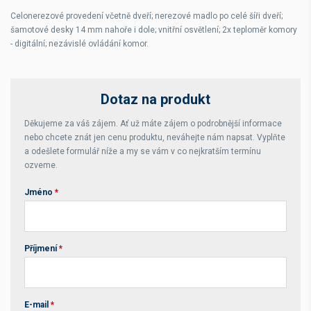
Celonerezové provedení včetně dveří; nerezové madlo po celé šíři dveří;
šamotové desky 14 mm nahoře i dole; vnitřní osvětlení; 2x teploměr komory
- digitální; nezávislé ovládání komor.
Dotaz na produkt
Děkujeme za váš zájem. Ať už máte zájem o podrobnější informace
nebo chcete znát jen cenu produktu, neváhejte nám napsat. Vyplňte
a odešlete formulář níže a my se vám v co nejkratším termínu
ozveme.
Jméno
*
Příjmení
*
E-mail
*