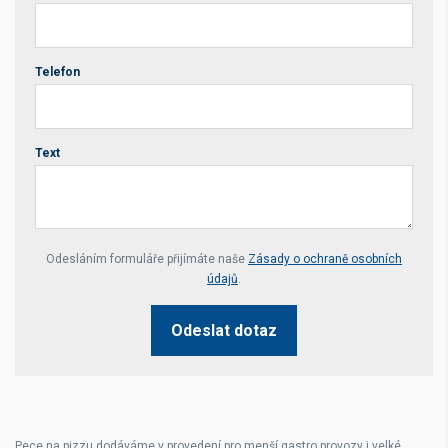
Telefon
Text
Your website *
Odesláním formuláře přijímáte naše
Zásady o ochraně osobních
údajů
.
Odeslat dotaz
Pece na pizzu dodáváme v provedení pro
menší gastro provozy
i
velké