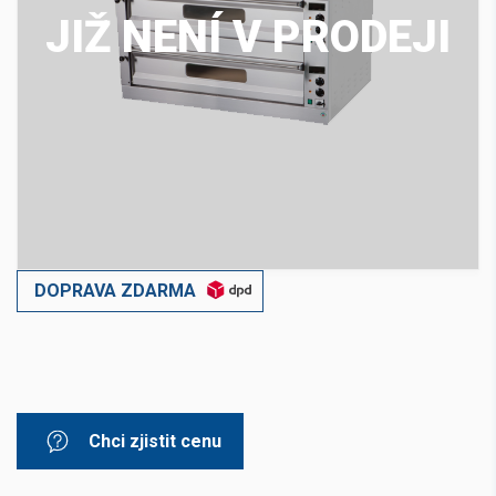
JIŽ NENÍ V PRODEJI
DOPRAVA ZDARMA
Chci zjistit cenu