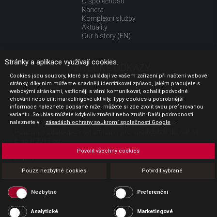
O společnosti
Kariéra
Komplexní služby
Aktuality
Our history (EN)
Stránky a aplikace využívají cookies.
UŽITEČNÉ ODKAZY
Cookies jsou soubory, které se ukládají ve vašem zařízení při načtení webové
stránky, díky nim můžeme snadněji identifikovat způsob, jakým pracujete s
Jak nakupovat
webovými stránkami, vstřícněji s vámi komunikovat, odhalit podvodné
Obchodní podmínky
chování nebo cílit marketingové aktivity. Typy cookies a podrobnější
GDPR - ochrana osobních údajů
informace naleznete popsané níže, můžete si zde zvolit svou preferovanou
Profil zadavatele
variantu. Souhlas můžete kdykoliv změnit nebo zrušit. Další podrobnosti
naleznete v
Sdělení před uzavřením kupní smlouvy pro spotřebitele
zásadách ochrany soukromí společnosti Google
.
Poučení o odstoupení od smlouvy pro spotřebitele dle nař. vl.
č. 363/2013 Sb.
Doprava
Povolit všechny cookies
Platba
Vrácení zboží
Pouze nezbytné cookies
Potvrdit vybrané
Povinná publicita
Nezbytné
Preferenční
Analytické
Marketingové