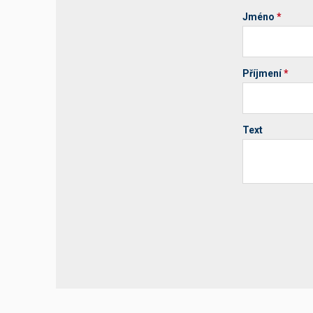
Jméno
*
Příjmení
*
Text
Your website 