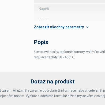
Napětí
Výkon
Hmotnost
Rozsah teplot
Popis
Kapacita
šamotové desky; teploměr komory; vnitřní osvět
regulace teploty 50 - 450° C.
Počet komor
Dotaz na produkt
 zájem. Ať už máte zájem o podrobnější informace nebo chcete znát j
ejte nám napsat. Vyplňte a odešlete formulář níže a my se vám v co ne