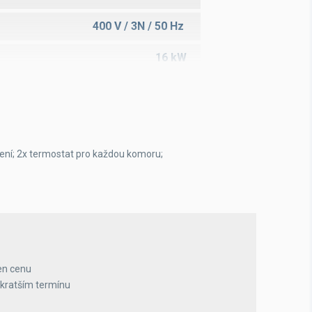
400 V / 3N / 50 Hz
16 kW
230 kg
50 - 450 °C
2 x 6 x ø32 GN
lení; 2x termostat pro každou komoru;
2
en cenu
jkratším termínu