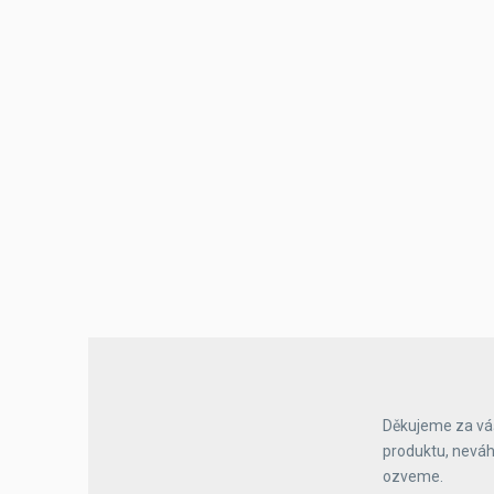
Výčepní stoly a desky
Děkujeme za váš
produktu, neváh
ozveme.