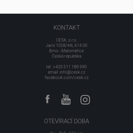
KONTAKT
CESK, s.r.o.
Jarní 1058/44i, 614 00
Brno - Maloměřice
Česká republika
tel.: +420 511 189 990
email:
info@cesk.cz
facebook.com/cesk.cz
OTEVÍRACÍ DOBA