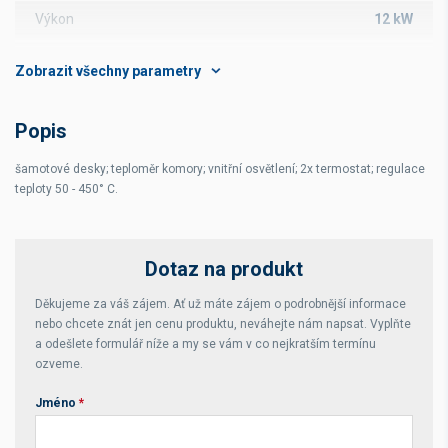
Výkon
12 kW
Hmotnost
148 kg
Rozsah teplot
50 - 450 °C
Popis
Kapacita
9 x ø32 GN
šamotové desky; teploměr komory; vnitřní osvětlení; 2x termostat; regulace
Počet komor
1
teploty 50 - 450° C.
Dotaz na produkt
Děkujeme za váš zájem. Ať už máte zájem o podrobnější informace
nebo chcete znát jen cenu produktu, neváhejte nám napsat. Vyplňte
a odešlete formulář níže a my se vám v co nejkratším termínu
ozveme.
Jméno
*