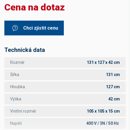
Cena na dotaz
Chci zjistit cenu
Technická data
Rozměr
131 x 127 x 42 cm
Šířka
131 cm
Hloubka
127 cm
Výška
42 cm
Vnitřní rozměr
105 x 105 x 15 cm
Napětí
400 V / 3N / 50 Hz