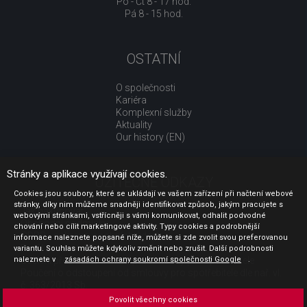
Po - Čt 8 - 17 hod.
Pá 8 - 15 hod.
OSTATNÍ
O společnosti
Kariéra
Komplexní služby
Aktuality
Our history (EN)
Stránky a aplikace využívají cookies.
UŽITEČNÉ ODKAZY
Cookies jsou soubory, které se ukládají ve vašem zařízení při načtení webové
stránky, díky nim můžeme snadněji identifikovat způsob, jakým pracujete s
Jak nakupovat
webovými stránkami, vstřícněji s vámi komunikovat, odhalit podvodné
Obchodní podmínky
chování nebo cílit marketingové aktivity. Typy cookies a podrobnější
GDPR - ochrana osobních údajů
informace naleznete popsané níže, můžete si zde zvolit svou preferovanou
Profil zadavatele
variantu. Souhlas můžete kdykoliv změnit nebo zrušit. Další podrobnosti
naleznete v
Sdělení před uzavřením kupní smlouvy pro spotřebitele
zásadách ochrany soukromí společnosti Google
.
Poučení o odstoupení od smlouvy pro spotřebitele dle nař. vl.
č. 363/2013 Sb.
Doprava
Povolit všechny cookies