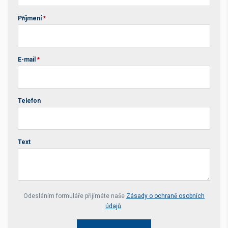
Příjmení
*
E-mail
*
Telefon
Text
Your website *
Odesláním formuláře přijímáte naše
Zásady o ochraně osobních
údajů
.