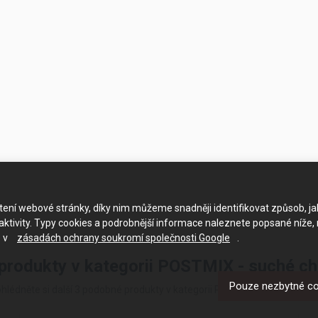
ačtení webové stránky, díky nim můžeme snadněji identifikovat způsob, j
ktivity. Typy cookies a podrobnější informace naleznete popsané níže,
e v
zásadách ochrany soukromí společnosti Google
.
 produkty v kategorii POSTMIX - suché ch
Pouze nezbytné c
hlédněte si další 3 podobné produkty v kategorii POSTMIX - suché chla