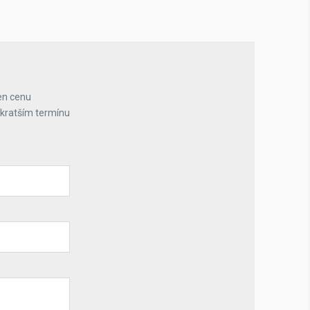
en cenu
jkratším termínu