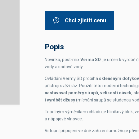
Dávkovače vody
Páky
Sítka
Transportní vozíky
Hadičky do mlékovek
Nádoby na vodu
Hrnce a pánve
Chci zjistit cenu
Nádoby na sedlinu
Odkapní mřížky
Násypky kávy
Popis
Kuchyňské pomůcky
Novinka, post-mix
Verma SD
je určen k výrobě 
vody a sodové vody.
Ovládání Vermy SD probíhá
skleněným dotyko
přístroji svěží ráz. Použití této moderní technol
nastavovat poměry sirupů, velikosti dávek, s
Sanitace
i vyrábět džusy
(míchání sirupů se studenou vod
Sanitační technika
Čistící prostředky
Tepelným výměníkem chladu je hliníkový blok, ve 
Náhradní díly
a nápojové vlnovce.
Vstupní připojení ve dně zařízení umožňuje přive