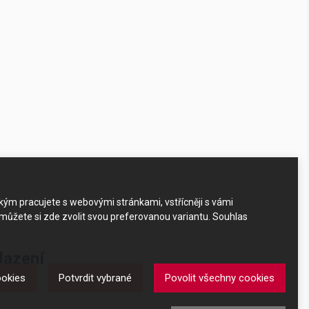
akým pracujete s webovými stránkami, vstřícněji s vámi
 můžete si zde zvolit svou preferovanou variantu. Souhlas
lazení
ookies
Potvrdit vybrané
Povolit všechny cookies
zení