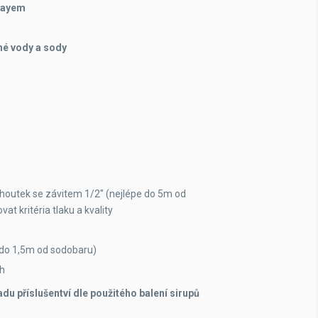
playem
né vody a sody
kohoutek se závitem 1/2" (nejlépe do 5m od
t kritéria tlaku a kvality
 (do 1,5m od sodobaru)
ch
 příslušentví dle použitého balení sirupů