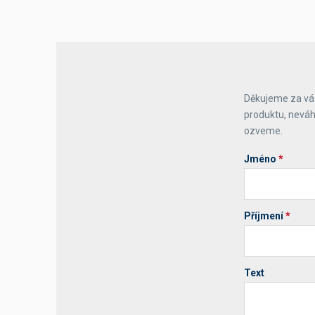
Děkujeme za váš
produktu, neváh
ozveme.
Jméno
*
Příjmení
*
Text