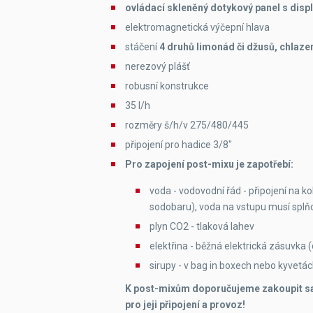
ovládací skleněný dotykový panel s dis
elektromagnetická výčepní hlava
stáčení
4 druhů limonád či džusů, chlaze
nerezový plášť
robusní konstrukce
35 l/h
rozměry š/h/v 275/480/445
připojení pro hadice 3/8"
Pro zapojení post-mixu je zapotřebí:
voda - vodovodní řád - připojení na 
sodobaru), voda na vstupu musí splňova
plyn CO2 - tlaková lahev
elektřina - běžná elektrická zásuvka
sirupy - v bag in boxech nebo kyvetá
K post-mixům doporučujeme zakoupit sadu
pro jeji připojení a provoz!