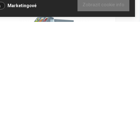
Zobrazit cookie info
Marketingové
DISPENZER 3S - chlazený
Kód produktu: 11035
Skladem
34 969 Kč
Přidat do košíku
28 900 Kč bez DPH