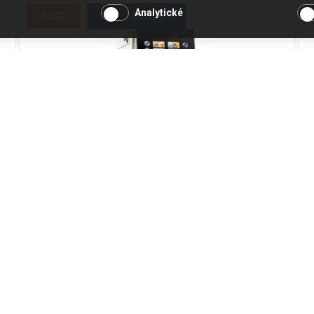
Analytické
AKCE
TOP PRODUKT
Postmix Verma 4 SD - NEW
Kód produktu: 11062
Skladem
70 635 Kč
Přidat do košíku
58 376 Kč bez DPH