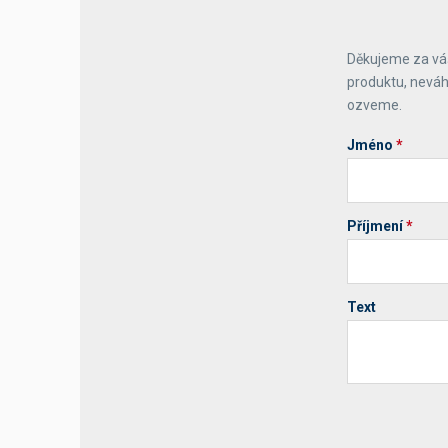
Děkujeme za váš
produktu, neváh
ozveme.
Jméno
*
Příjmení
*
Text
Your website 