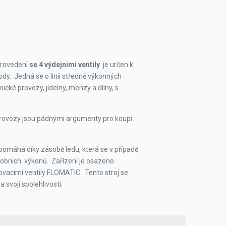
35 min
nerez
352x696x416 mm
provedení
se 4 výdejními ventily
je určen k
dy. Jedná se o linii středně výkonných
516x532x416 mm
ké provozy, jídelny, menzy a dílny, s
provozy jsou pádnými argumenty pro koupi
pomáhá díky zásobě ledu, která se v případě
robních výkonů. Zařízení je osazeno
acími ventily FLOMATIC. Tento stroj se
svojí spolehlivostí.