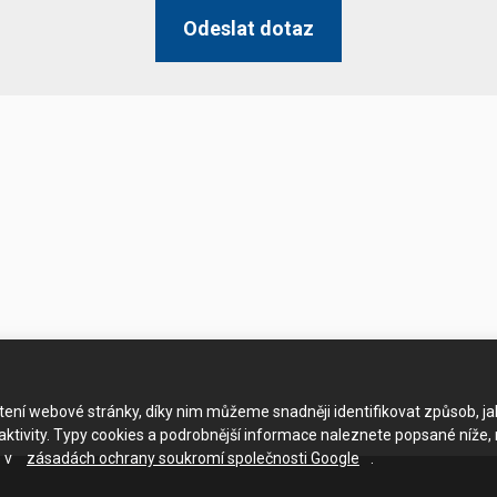
Odeslat dotaz
ačtení webové stránky, díky nim můžeme snadněji identifikovat způsob, j
ktivity. Typy cookies a podrobnější informace naleznete popsané níže,
e v
zásadách ochrany soukromí společnosti Google
.