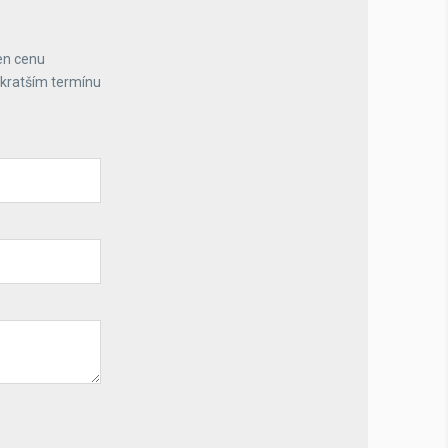
en cenu
jkratším termínu