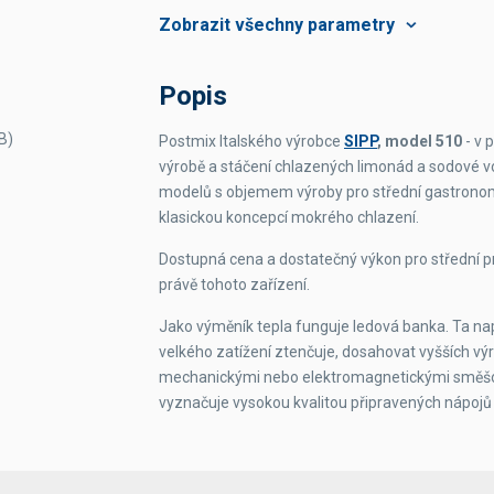
Čas potřebný k nachlazení vany
Provedení
Popis
Rozměry s ventily čelně
B)
Postmix Italského výrobce
SIPP
, model 510
- v 
výrobě a stáčení chlazených limonád a sodové vo
Rozměry s ventily ze strany
modelů s objemem výroby pro střední gastronomic
klasickou koncepcí mokrého chlazení.
Dostupná cena a dostatečný výkon pro střední 
právě tohoto zařízení.
Jako výměník tepla funguje ledová banka. Ta na
velkého zatížení ztenčuje, dosahovat vyšších vý
mechanickými nebo elektromagnetickými směšov
vyznačuje vysokou kvalitou připravených nápojů a 