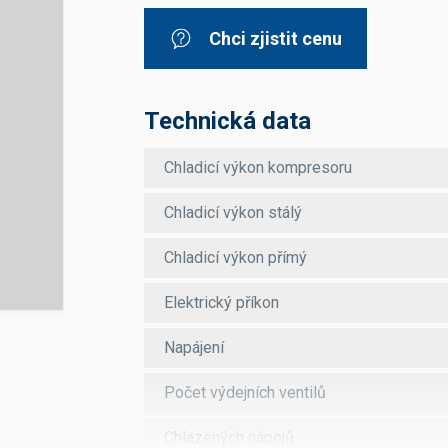
Dávkovače vody
Páky
Sítka
Chci zjistit cenu
Transportní vozíky
Hadičky do mlékovek
Nádoby na vodu
Hrnce a pánve
Nádoby na sedlinu
Odkapní mřížky
Násypky kávy
Technická data
Chladicí výkon kompresoru
Kuchyňské pomůcky
Chladicí výkon stálý
Chladicí výkon přímý
Elektrický příkon
Sanitace
Napájení
Sanitační technika
Čistící prostředky
Náhradní díly
Počet výdejních ventilů
Chlazených nápojů