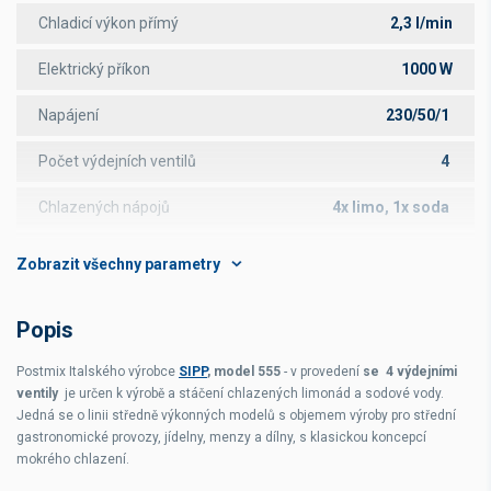
Chladicí výkon přímý
2,3 l/min
Elektrický příkon
1000 W
Napájení
230/50/1
Počet výdejních ventilů
4
Chlazených nápojů
4x limo, 1x soda
Čas potřebný k nachlazení vany
35 min
Provedení
nerez
Popis
Rozměry s ventily čelně
mm
Postmix Italského výrobce
SIPP
, model 555
- v provedení
se 4 výdejními
Rozměry s ventily ze strany
600x580x560 mm
ventily
je určen k výrobě a stáčení chlazených limonád a sodové vody.
Jedná se o linii středně výkonných modelů s objemem výroby pro střední
gastronomické provozy, jídelny, menzy a dílny, s klasickou koncepcí
mokrého chlazení.