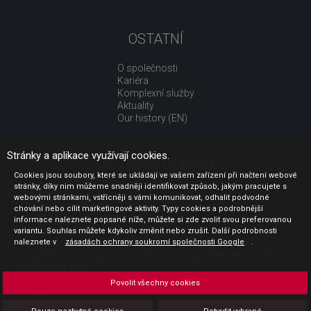
OSTATNÍ
O společnosti
Kariéra
Komplexní služby
Aktuality
Our history (EN)
Stránky a aplikace využívají cookies.
UŽITEČNÉ ODKAZY
Cookies jsou soubory, které se ukládají ve vašem zařízení při načtení webové
stránky, díky nim můžeme snadněji identifikovat způsob, jakým pracujete s
Jak nakupovat
webovými stránkami, vstřícněji s vámi komunikovat, odhalit podvodné
Obchodní podmínky
chování nebo cílit marketingové aktivity. Typy cookies a podrobnější
GDPR - ochrana osobních údajů
informace naleznete popsané níže, můžete si zde zvolit svou preferovanou
Profil zadavatele
variantu. Souhlas můžete kdykoliv změnit nebo zrušit. Další podrobnosti
Sdělení před uzavřením kupní smlouvy pro spotřebitele
naleznete v
zásadách ochrany soukromí společnosti Google
.
Poučení o odstoupení od smlouvy pro spotřebitele dle nař. vl.
č. 363/2013 Sb.
Doprava
Povolit všechny cookies
Platba
Vrácení zboží