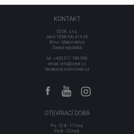
KONTAKT
CESK, s.r.o.
Jarní 1058/44i, 614 00
Brno - Maloměřice
Česká republika
tel.: +420 511 189 990
email:
info@cesk.cz
facebook.com/cesk.cz
OTEVÍRACÍ DOBA
Po - Čt 8 - 17 hod.
Pá 8 - 15 hod.