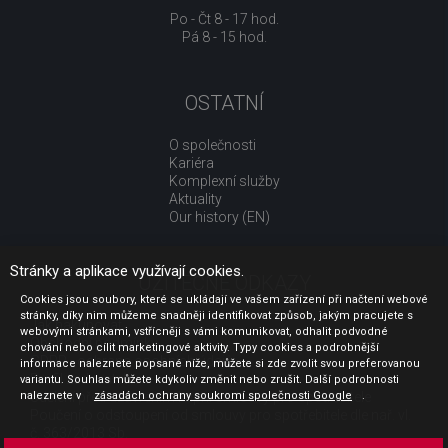
Po - Čt 8 - 17 hod.
Pá 8 - 15 hod.
OSTATNÍ
O společnosti
Kariéra
Komplexní služby
Aktuality
Our history (EN)
Stránky a aplikace využívají cookies.
UŽITEČNÉ ODKAZY
Cookies jsou soubory, které se ukládají ve vašem zařízení při načtení webové
stránky, díky nim můžeme snadněji identifikovat způsob, jakým pracujete s
Jak nakupovat
webovými stránkami, vstřícněji s vámi komunikovat, odhalit podvodné
Obchodní podmínky
chování nebo cílit marketingové aktivity. Typy cookies a podrobnější
GDPR - ochrana osobních údajů
informace naleznete popsané níže, můžete si zde zvolit svou preferovanou
Profil zadavatele
variantu. Souhlas můžete kdykoliv změnit nebo zrušit. Další podrobnosti
Sdělení před uzavřením kupní smlouvy pro spotřebitele
naleznete v
zásadách ochrany soukromí společnosti Google
.
Poučení o odstoupení od smlouvy pro spotřebitele dle nař. vl.
č. 363/2013 Sb.