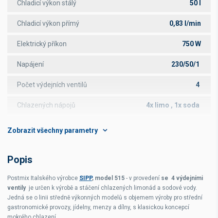
Chladicí výkon stálý
50 l
Chladicí výkon přímý
0,83 l/min
Elektrický příkon
750 W
Napájení
230/50/1
Počet výdejních ventilů
4
Chlazených nápojů
4x limo , 1x soda
Čas potřebný k nachlazení vany
35 min
Provedení
nerez
Popis
Rozměry s ventily čelně
416x352x636 mm
Postmix Italského výrobce
SIPP
, model 515
- v provedení
se 4 výdejními
Rozměry s ventily ze strany
416x472x516 mm
ventily
je určen k výrobě a stáčení chlazených limonád a sodové vody.
Jedná se o linii středně výkonných modelů s objemem výroby pro střední
gastronomické provozy, jídelny, menzy a dílny, s klasickou koncepcí
mokrého chlazení.