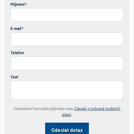
Příjmení
*
E-mail
*
Telefon
Text
Your website *
Odesláním formuláře přijímáte naše
Zásady o ochraně osobních
údajů
.
Odeslat dotaz