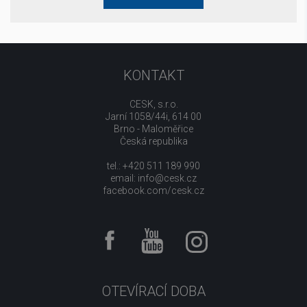
KONTAKT
CESK, s.r.o.
Jarní 1058/44i, 614 00
Brno - Maloměřice
Česká republika
tel.: +420 511 189 990
email:
info@cesk.cz
facebook.com/cesk.cz
OTEVÍRACÍ DOBA