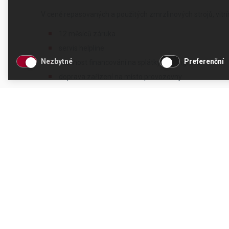
V ceně repasovaných a použitých zmrzlinových strojů, vitr
12 měsíců záruka
servis helpline
Nezbytné
Preferenční
možnost financování na splátky/leasing/úvěr
doprava zařízení na místo provozovny
instalace stroje
předvedení stroje a zaškolení obsluhy
Při výběru odkupovaného stroje od původního majitele vždy 
je zájem a jsou v odpovídajícím stavu.
KONTAKT
OTEVÍRACÍ DOBA
CESK, s.r.o.
Po - Čt 8 - 17 hod.