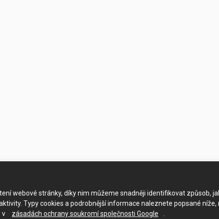
ačtení webové stránky, díky nim můžeme snadněji identifikovat způsob, j
ktivity. Typy cookies a podrobnější informace naleznete popsané níže,
e v
zásadách ochrany soukromí společnosti Google
.