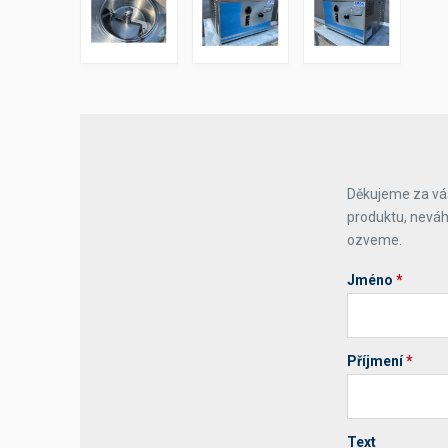
Výčepní stoly a desky
Děkujeme za váš
produktu, neváh
ozveme.
Jméno
*
Příjmení
*
Text