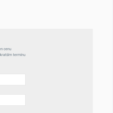
en cenu
jkratším termínu