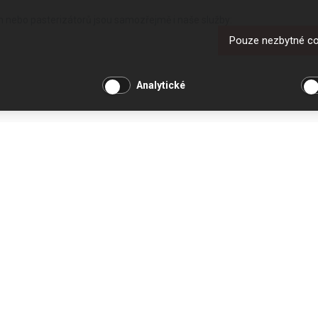
ín nebo pasterizátorů jsou samozřejmě i naše služby:
Pouze nezbytné c
Analytické
dbáme na aktuální stav. Ne vždy nabízený stroj vykoupíme, abychom ho dá
OSTATNÍ
UŽITEČNÉ O
O společnosti
Jak nakupovat