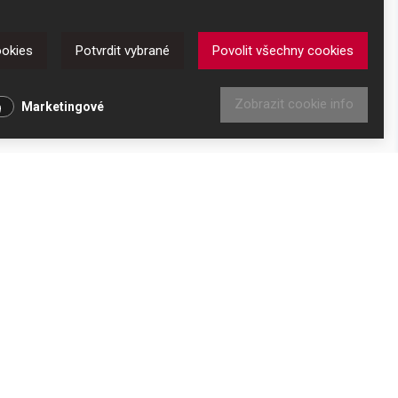
ookies
Potvrdit vybrané
Povolit všechny cookies
Zobrazit cookie info
Marketingové
le prodávali. Mezi stroji si tedy vybíráme jen ty, o které
DKAZY