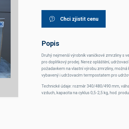
Dávkovače vody
Páky
Sítka
Transportní vozíky
Hadičky do mlékovek
Nádoby na vodu
Hrnce a pánve
Chci zjistit cenu
Nádoby na sedlinu
Odkapní mřížky
Násypky kávy
Popis
Kuchyňské pomůcky
Druhý nejmenší výrobník vaničkové zmrzliny s 
pro doplňkový prodej. Nerez opláštění, udržovac
požadavkem na vlastní výrobu zmrzliny, možná 
vybavený i udržovacím termpostatem pro udržová
Technické údaje: rozměr 340/480/490 mm, váha 
Sanitace
vzduch, kapacita na cyklus 0,5-2,5 kg, hod. prod
Sanitační technika
Čistící prostředky
Náhradní díly