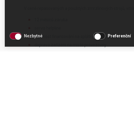
V ceně repasovaných a použitých zmrzlinových strojů, vitr
12 měsíců záruka
servis helpline
Nezbytné
Preferenční
možnost financování na splátky/leasing/úvěr
doprava zařízení na místo provozovny
instalace stroje
předvedení stroje a zaškolení obsluhy
Při výběru odkupovaného stroje od původního majitele vždy 
je zájem a jsou v odpovídajícím stavu.
KONTAKT
OTEVÍRACÍ DOBA
CESK, s.r.o.
Po - Čt 8 - 17 hod.