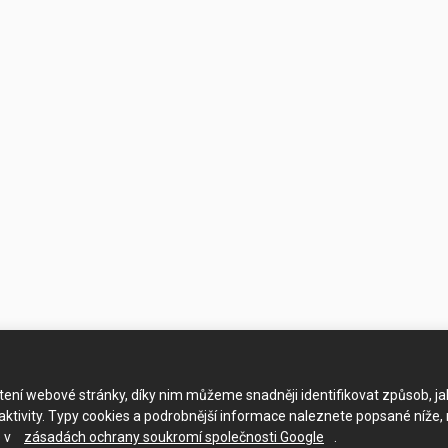
ačtení webové stránky, díky nim můžeme snadněji identifikovat způsob, j
ktivity. Typy cookies a podrobnější informace naleznete popsané níže,
e v
zásadách ochrany soukromí společnosti Google
.