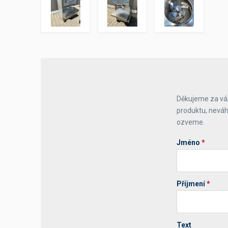
Výčepní stoly a desky
Děkujeme za váš
produktu, neváh
ozveme.
Jméno
*
Příjmení
*
Text