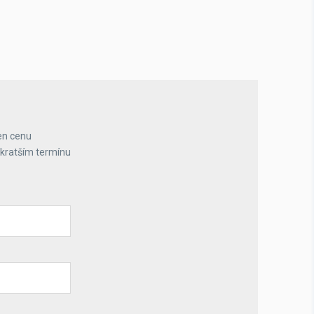
en cenu
jkratším termínu