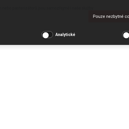
ín nebo pasterizátorů jsou samozřejmě i naše služby:
Pouze nezbytné c
Analytické
dbáme na aktuální stav. Ne vždy nabízený stroj vykoupíme, abychom ho dá
OSTATNÍ
UŽITEČNÉ O
O společnosti
Jak nakupovat