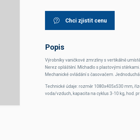
Dávkovače vody
Páky
Sítka
Transportní vozíky
Hadičky do mlékovek
Nádoby na vodu
Hrnce a pánve
Chci zjistit cenu
Nádoby na sedlinu
Odkapní mřížky
Násypky kávy
Popis
Kuchyňské pomůcky
Výrobníky vaničkové zmrzliny s vertikálně umíst
Nerez opláštění. Míchadlo s plastovými stěrkami.
Mechanické ovládání s časovačem. Jednoduchá o
Technické údaje: rozměr 1080x405x530 mm, říz
voda/vzduch, kapacita na cyklus 3-10 kg, hod. p
Sanitace
Sanitační technika
Čistící prostředky
Náhradní díly