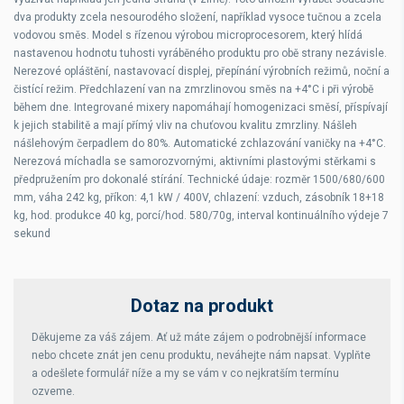
dva produkty zcela nesourodého složení, například vysoce tučnou a zcela
vodovou směs. Model s řízenou výrobou microprocesorem, který hlídá
nastavenou hodnotu tuhosti vyráběného produktu pro obě strany nezávisle.
Nerezové opláštění, nastavovací displej, přepínání výrobních režimů, noční a
čistící režim. Předchlazení van na zmrzlinovou směs na +4°C i při výrobě
během dne. Integrované mixery napomáhají homogenizaci směsí, příspívají
k jejich stabilitě a mají přímý vliv na chuťovou kvalitu zmrzliny. Nášleh
nášlehovým čerpadlem do 80%. Automatické zchlazování vaničky na +4°C.
Nerezová míchadla se samorozvornými, aktivními plastovými stěrkami s
předpružením pro dokonalé stírání. Technické údaje: rozměr 1500/680/600
mm, váha 242 kg, příkon: 4,1 kW / 400V, chlazení: vzduch, zásobník 18+18
kg, hod. produkce 40 kg, porcí/hod. 580/70g, interval kontinuálního výdeje 7
sekund
Dotaz na produkt
Děkujeme za váš zájem. Ať už máte zájem o podrobnější informace
nebo chcete znát jen cenu produktu, neváhejte nám napsat. Vyplňte
a odešlete formulář níže a my se vám v co nejkratším termínu
ozveme.