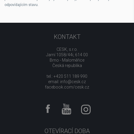
odpovídajícím stavu.
KONTAKT
CESK, s.r.o.
Jarní 1058/44i, 614 00
Brno - Maloměřice
Česká republika
tel.: +420 511 189 990
email:
info@cesk.cz
facebook.com/cesk.cz
OTEVÍRACÍ DOBA