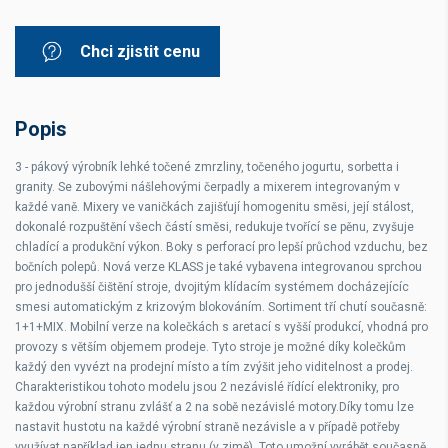
Chci zjistit cenu
Popis
3 - pákový výrobník lehké točené zmrzliny, točeného jogurtu, sorbetta i
granity. Se zubovými nášlehovými čerpadly a mixerem integrovaným v
každé vaně. Mixery ve vaničkách zajišťují homogenitu směsi, její stálost,
dokonalé rozpuštění všech částí směsi, redukuje tvořící se pěnu, zvyšuje
chladící a produkční výkon. Boky s perforací pro lepší průchod vzduchu, bez
bočních polepů. Nová verze KLASS je také vybavena integrovanou sprchou
pro jednodušší čištění stroje, dvojitým klídacím systémem docházejícíc
smesi automatickým z krizovým blokováním. Sortiment tří chutí současně:
1+1+MIX. Mobilní verze na kolečkách s aretací s vyšší produkcí, vhodná pro
provozy s větším objemem prodeje. Tyto stroje je možné díky kolečkům
každý den vyvézt na prodejní místo a tím zvýšit jeho viditelnost a prodej.
Charakteristikou tohoto modelu jsou 2 nezávislé řídící elektroniky, pro
každou výrobní stranu zvlášť a 2 na sobě nezávislé motory.Díky tomu lze
nastavit hustotu na každé výrobní straně nezávisle a v případě potřeby
využívat například jen jednu stranu (v zimě). Toto umožní vyrábět současně