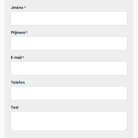
Jméno
*
Příjmení
*
E-mail
*
Telefon
Text
Your website *