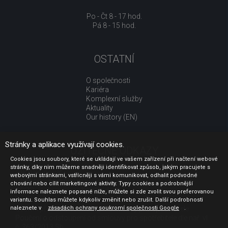
Po - Čt 8 - 17 hod.
Pá 8 - 15 hod.
OSTATNÍ
O společnosti
Kariéra
Komplexní služby
Aktuality
Our history (EN)
Stránky a aplikace využívají cookies.
UŽITEČNÉ ODKAZY
Cookies jsou soubory, které se ukládají ve vašem zařízení při načtení webové
stránky, díky nim můžeme snadněji identifikovat způsob, jakým pracujete s
Jak nakupovat
webovými stránkami, vstřícněji s vámi komunikovat, odhalit podvodné
Obchodní podmínky
chování nebo cílit marketingové aktivity. Typy cookies a podrobnější
GDPR - ochrana osobních údajů
informace naleznete popsané níže, můžete si zde zvolit svou preferovanou
Profil zadavatele
variantu. Souhlas můžete kdykoliv změnit nebo zrušit. Další podrobnosti
naleznete v
Sdělení před uzavřením kupní smlouvy pro spotřebitele
zásadách ochrany soukromí společnosti Google
.
Poučení o odstoupení od smlouvy pro spotřebitele dle nař. vl.
č. 363/2013 Sb.