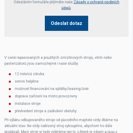
Odesláním formuláře přijímáte naše
Zásady o ochraně osobních
údajů
.
Odeslat dotaz
V ceně repasovaných a použitých zmrzlinových strojů, vitrín nebo
pasterizátorů jsou samozřejmě i naše služby:
12 měsíců záruka
servis helpline
možnost financování na splátky/leasing/úvěr
doprava zařízení na místo provozovny
instalace stroje
předvedení stroje a zaškolení obsluhy
Při výběru odkupovaného stroje od původního majitele vždy dbáme na
aktuální stav. Ne vždy nabízený stroj vykoupíme, abychom ho dále
prodávali. Mezi stroji si tedy vybíráme jen ty, o které je zájem a jsou v