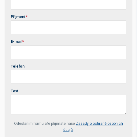
Příjmení
*
E-mail
*
Telefon
Text
Your website *
Odesláním formuláře přijímáte naše
Zásady o ochraně osobních
údajů
.