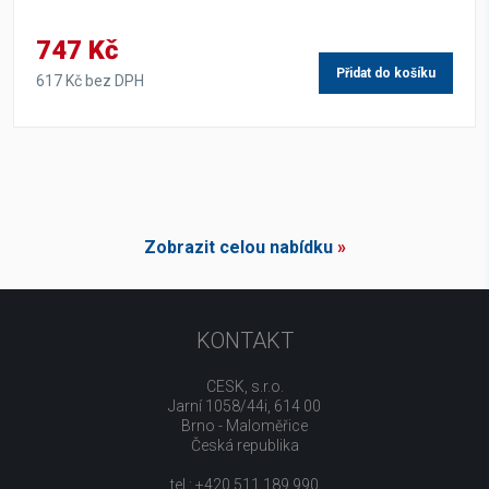
747 Kč
Přidat do košíku
617 Kč bez DPH
Zobrazit celou nabídku
»
KONTAKT
CESK, s.r.o.
Jarní 1058/44i, 614 00
Brno - Maloměřice
Česká republika
tel.: +420 511 189 990